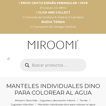
ENVÍO GRATIS ESPAÑA PENINSULAR > 100€
Envíos en 24-48hrs
CLICK AND COLLECT
C/ Gonzalo de Córdoba 8, Madrid (Chamberí)
NUEVA TIENDA
C/ Compañia 35, Málaga (Centro)
Búsqueda
de
productos
MANTELES INDIVIDUALES DINO
PARA COLOREAR AL AGUA
Miroomi Deco Kids – Juguetes y decoración Infantil
Tienda
/
/
Juguetes infantiles
Manteles individuales dino para colorear al agua
/