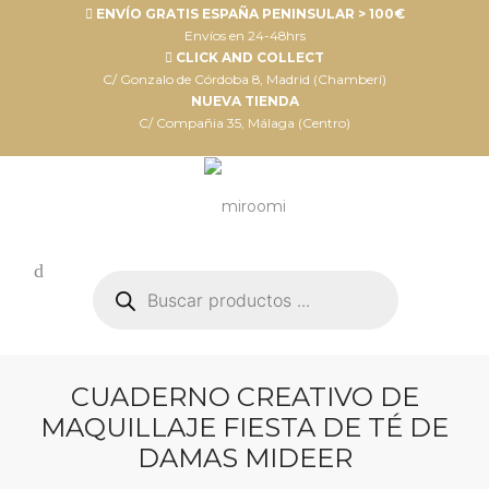
ENVÍO GRATIS ESPAÑA PENINSULAR > 100€
Envíos en 24-48hrs
CLICK AND COLLECT
C/ Gonzalo de Córdoba 8, Madrid (Chamberí)
NUEVA TIENDA
C/ Compañia 35, Málaga (Centro)
Búsqueda
de
productos
CUADERNO CREATIVO DE
MAQUILLAJE FIESTA DE TÉ DE
DAMAS MIDEER