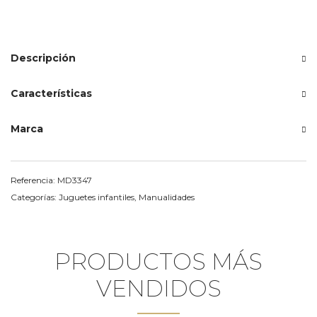
damas
mideer
cantidad
Descripción
Características
Marca
Referencia:
MD3347
Categorías:
Juguetes infantiles
,
Manualidades
PRODUCTOS MÁS
VENDIDOS