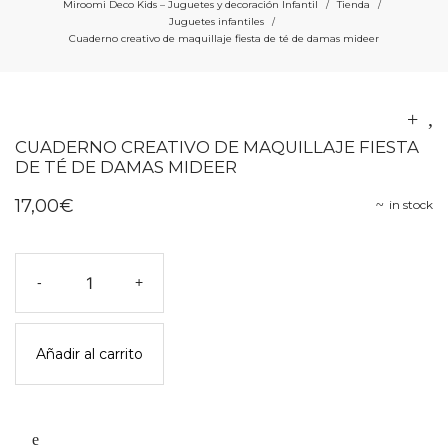
Miroomi Deco Kids – Juguetes y decoración Infantil
Tienda
/
/
Juguetes infantiles
/
Cuaderno creativo de maquillaje fiesta de té de damas mideer
CUADERNO CREATIVO DE MAQUILLAJE FIESTA
DE TÉ DE DAMAS MIDEER
17,00
€
in stock
Cuaderno
-
+
creativo
de
maquillaje
Añadir al carrito
fiesta
de
té
de