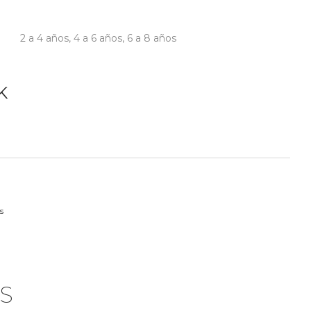
2 a 4 años
,
4 a 6 años
,
6 a 8 años
K
s
S