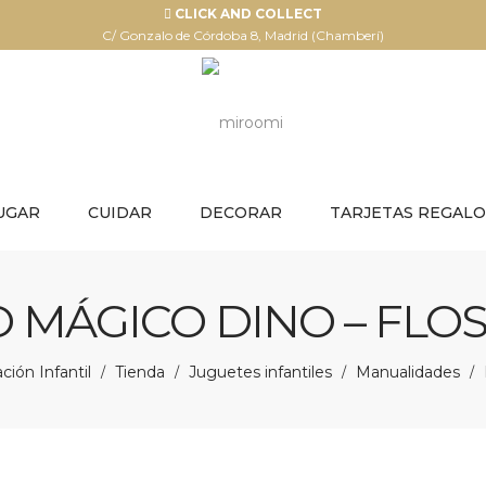
CLICK AND COLLECT
C/ Gonzalo de Córdoba 8, Madrid (Chamberí)
UGAR
CUIDAR
DECORAR
TARJETAS REGALO
 MÁGICO DINO – FLO
ión Infantil
Tienda
Juguetes infantiles
Manualidades
/
/
/
/