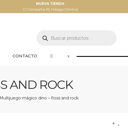
NUEVA TIENDA
C/ Compañia 35, Málaga (Centro)
Búsqueda
de
productos
CONTACTO
SS AND ROCK
Multijuego mágico dino – floss and rock