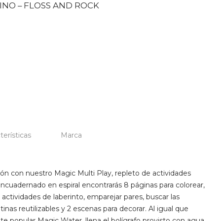
INO – FLOSS AND ROCK
terísticas
Marca
n con nuestro Magic Multi Play, repleto de actividades
o encuadernado en espiral encontrarás 8 páginas para colorear,
 actividades de laberinto, emparejar pares, buscar las
inas reutilizables y 2 escenas para decorar. Al igual que
popular Magic Water, llena el bolígrafo provisto con agua