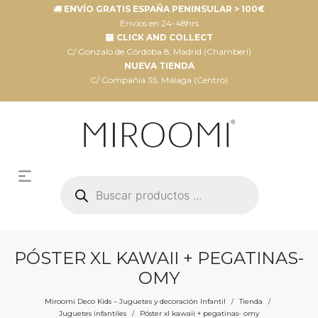
ENVÍO GRATIS ESPAÑA PENINSULAR > 100€
Envíos en 24-48hrs
CLICK AND COLLECT
C/ Gonzalo de Córdoba 8, Madrid (Chamberí)
NUEVA TIENDA
C/ Compañia 35, Málaga (Centro)
Búsqueda
de
productos
PÓSTER XL KAWAII + PEGATINAS-
OMY
Miroomi Deco Kids – Juguetes y decoración Infantil
Tienda
/
/
Juguetes infantiles
Póster xl kawaii + pegatinas- omy
/