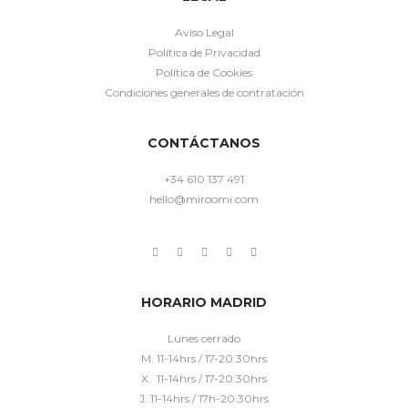
Aviso Legal
Política de Privacidad
Política de Cookies
Condiciones generales de contratación
CONTÁCTANOS
+34 610 137 491
hello@miroomi.com
HORARIO MADRID
Lunes cerrado
M. 11-14hrs / 17-20:30hrs
X. 11-14hrs / 17-20:30hrs
J. 11-14hrs / 17h-20:30hrs