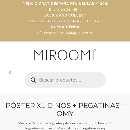
ENVÍO GRATIS ESPAÑA PENINSULAR > 100€
Envíos en 24-48hrs
CLICK AND COLLECT
C/ Gonzalo de Córdoba 8, Madrid (Chamberí)
NUEVA TIENDA
C/ Compañia 35, Málaga (Centro)
Búsqueda
de
productos
PÓSTER XL DINOS + PEGATINAS –
OMY
Miroomi Deco Kids – Juguetes y decoración Infantil
Tienda
/
/
Juguetes infantiles
Póster xl dinos + pegatinas – omy
/