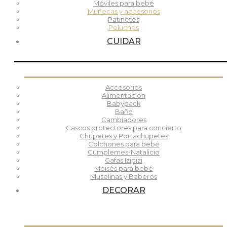
Móviles para bebé
Muñecas y accesorios
Patinetes
Peluches
CUIDAR
Accesorios
Alimentación
Babypack
Baño
Cambiadores
Cascos protectores para concierto
Chupetes y Portachupetes
Colchones para bebé
Cumplemes-Natalicio
Gafas Izipizi
Moisés para bebé
Muselinas y Baberos
DECORAR