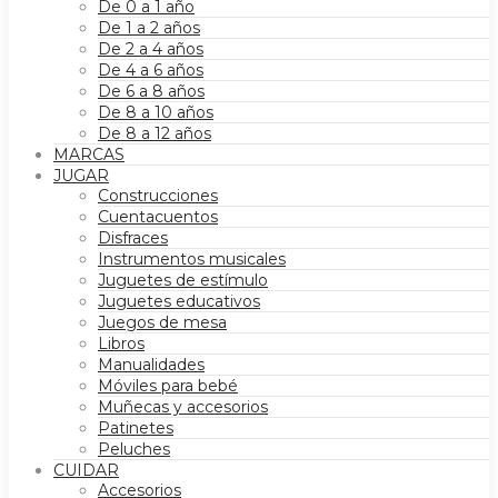
De 0 a 1 año
De 1 a 2 años
De 2 a 4 años
De 4 a 6 años
De 6 a 8 años
De 8 a 10 años
De 8 a 12 años
MARCAS
JUGAR
Construcciones
Cuentacuentos
Disfraces
Instrumentos musicales
Juguetes de estímulo
Juguetes educativos
Juegos de mesa
Libros
Manualidades
Móviles para bebé
Muñecas y accesorios
Patinetes
Peluches
CUIDAR
Accesorios