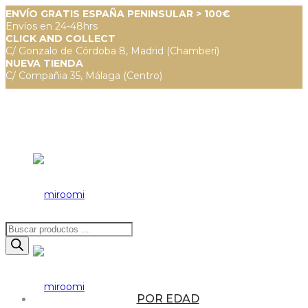
ENVÍO GRATIS ESPAÑA PENINSULAR > 100€
Envíos en 24-48hrs
CLICK AND COLLECT
C/ Gonzalo de Córdoba 8, Madrid (Chamberí)
NUEVA TIENDA
C/ Compañia 35, Málaga (Centro)
Búsqueda
de
productos
POR EDAD