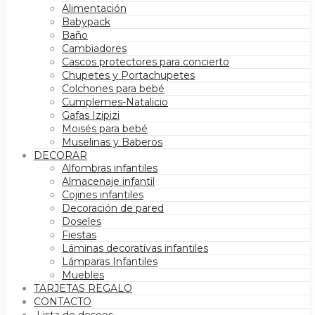
Alimentación
Babypack
Baño
Cambiadores
Cascos protectores para concierto
Chupetes y Portachupetes
Colchones para bebé
Cumplemes-Natalicio
Gafas Izipizi
Moisés para bebé
Muselinas y Baberos
DECORAR
Alfombras infantiles
Almacenaje infantil
Cojines infantiles
Decoración de pared
Doseles
Fiestas
Láminas decorativas infantiles
Lámparas Infantiles
Muebles
TARJETAS REGALO
CONTACTO