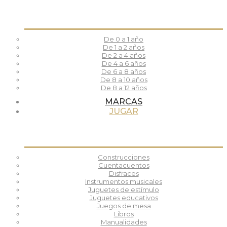
De 0 a 1 año
De 1 a 2 años
De 2 a 4 años
De 4 a 6 años
De 6 a 8 años
De 8 a 10 años
De 8 a 12 años
MARCAS
JUGAR
Construcciones
Cuentacuentos
Disfraces
Instrumentos musicales
Juguetes de estímulo
Juguetes educativos
Juegos de mesa
Libros
Manualidades