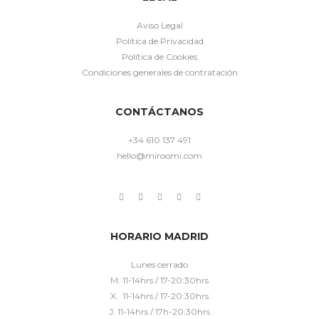
Aviso Legal
Política de Privacidad
Política de Cookies
Condiciones generales de contratación
CONTÁCTANOS
+34 610 137 491
hello@miroomi.com
HORARIO MADRID
Lunes cerrado
M. 11-14hrs / 17-20:30hrs
X. 11-14hrs / 17-20:30hrs
J. 11-14hrs / 17h-20:30hrs