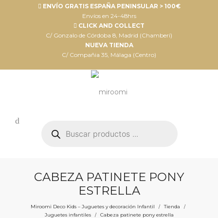
ENVÍO GRATIS ESPAÑA PENINSULAR > 100€
Envíos en 24-48hrs
CLICK AND COLLECT
C/ Gonzalo de Córdoba 8, Madrid (Chamberí)
NUEVA TIENDA
C/ Compañia 35, Málaga (Centro)
Búsqueda
de
productos
CABEZA PATINETE PONY
ESTRELLA
Miroomi Deco Kids – Juguetes y decoración Infantil
Tienda
/
/
Juguetes infantiles
Cabeza patinete pony estrella
/