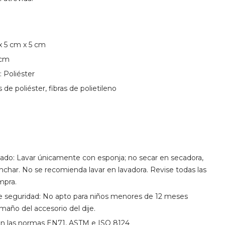
x 5 cm x 5 cm
 cm
: Poliéster
s de poliéster, fibras de polietileno
dado: Lavar únicamente con esponja; no secar en secadora,
anchar. No se recomienda lavar en lavadora. Revise todas las
ompra.
seguridad: No apto para niños menores de 12 meses
amaño del accesorio del dije.
n las normas EN71, ASTM e ISO 8124