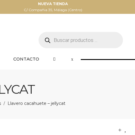
NUEVA TIENDA
C/ Compañia 35, Málaga (Centro)
Búsqueda
de
productos
CONTACTO
LYCAT
s
Llavero cacahuete – jellycat
/