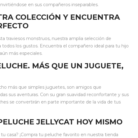
 convirtiéndose en sus compañeros inseparables.
TRA COLECCIÓN Y ENCUENTRA
RFECTO
ta traviesos monstruos, nuestra amplia selección de
 todos los gustos. Encuentra el compañero ideal para tu hijo
 aún más especiales.
LUCHE. MÁS QUE UN JUGUETE,
ucho más que simples juguetes, son amigos que
das sus aventuras. Con su gran suavidad reconfortante y sus
ches se convertirán en parte importante de la vida de tus
PELUCHE JELLYCAT HOY MISMO
 a tu casa? ¡Compra tu peluche favorito en nuestra tienda