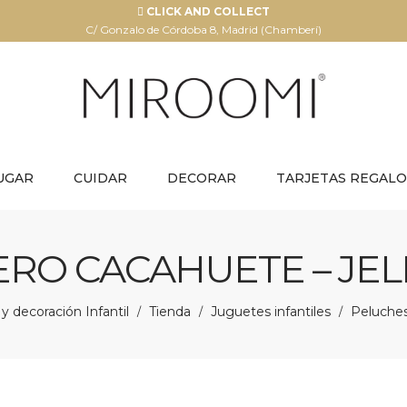
CLICK AND COLLECT
C/ Gonzalo de Córdoba 8, Madrid (Chamberí)
UGAR
CUIDAR
DECORAR
TARJETAS REGALO
ERO CACAHUETE – JEL
 decoración Infantil
Tienda
Juguetes infantiles
Peluche
/
/
/