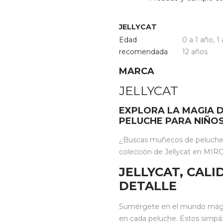
JELLYCAT
Edad
0 a 1 año
,
1
recomendada
12 años
MARCA
JELLYCAT
EXPLORA LA MAGIA D
PELUCHE PARA NIÑO
¿Buscas muñecos de peluche i
colección de Jellycat en MIROO
JELLYCAT, CAL
DETALLE
Sumérgete en el mundo mágico
en cada peluche. Estos simpá