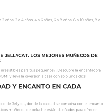
 a 2 años
,
2 a 4 años
,
4 a 6 años
,
6 a 8 años
,
8 a 10 años
,
8 a
E JELLYCAT. LOS MEJORES MUÑECOS DE
S
rresistibles para tus pequeños? ¡Descubre la encantadora
MI y lleva la diversión a casa con solo unos clics!
IDAD Y ENCANTO EN CADA
 de Jellycat, donde la calidad se combina con el encanto
ticos muñecos de peluche están diseñados para ofrecer