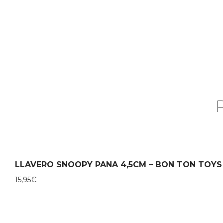
LLAVERO SNOOPY PANA 4,5CM – BON TON TOYS
15,95
€