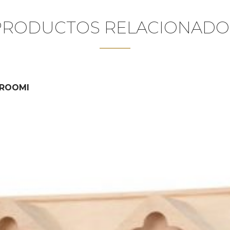
PRODUCTOS RELACIONADO
IROOMI