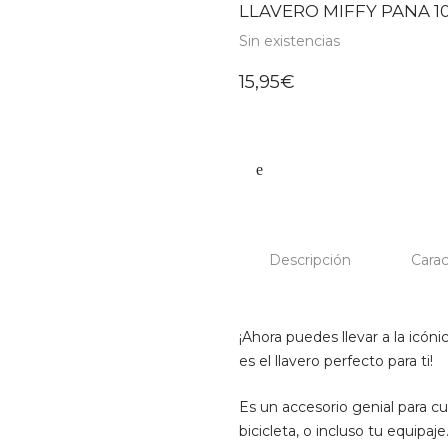
LLAVERO MIFFY PANA 1
Sin existencias
15,95
€
Descripción
Carac
¡Ahora puedes llevar a la icónic
es el llavero perfecto para ti!
Es un accesorio genial para cu
bicicleta, o incluso tu equipaje