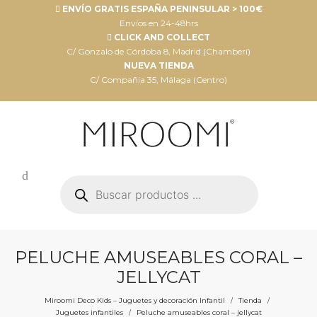
ENVÍO GRATIS ESPAÑA PENINSULAR > 100€
Envíos en 24-48hrs
CLICK AND COLLECT
C/ Gonzalo de Córdoba 8, Madrid (Chamberí)
NUEVA TIENDA
C/ Compañia 35, Málaga (Centro)
Búsqueda
de
productos
PELUCHE AMUSEABLES CORAL –
JELLYCAT
Miroomi Deco Kids – Juguetes y decoración Infantil
Tienda
/
/
Juguetes infantiles
Peluche amuseables coral – jellycat
/