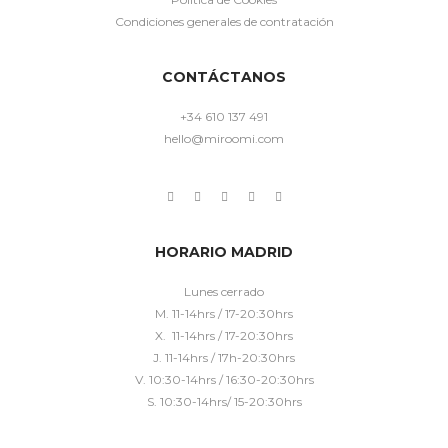
Condiciones generales de contratación
CONTÁCTANOS
+34 610 137 491
hello@miroomi.com
HORARIO MADRID
Lunes cerrado
M. 11-14hrs / 17-20:30hrs
X. 11-14hrs / 17-20:30hrs
J. 11-14hrs / 17h-20:30hrs
V. 10:30-14hrs / 16:30-20:30hrs
S. 10:30-14hrs/ 15-20:30hrs