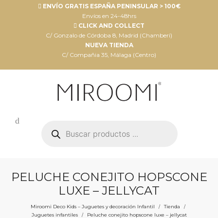
ENVÍO GRATIS ESPAÑA PENINSULAR > 100€
Envíos en 24-48hrs
CLICK AND COLLECT
C/ Gonzalo de Córdoba 8, Madrid (Chamberí)
NUEVA TIENDA
C/ Compañia 35, Málaga (Centro)
Búsqueda
de
productos
PELUCHE CONEJITO HOPSCONE
LUXE – JELLYCAT
Miroomi Deco Kids – Juguetes y decoración Infantil
Tienda
/
/
Juguetes infantiles
Peluche conejito hopscone luxe – jellycat
/