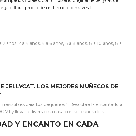
tampados florales, con un diseño original de Jellycat de
 regalo floral propio de un tiempo primaveral.
 a 2 años
,
2 a 4 años
,
4 a 6 años
,
6 a 8 años
,
8 a 10 años
,
8 a
E JELLYCAT. LOS MEJORES MUÑECOS DE
S
rresistibles para tus pequeños? ¡Descubre la encantadora
MI y lleva la diversión a casa con solo unos clics!
IDAD Y ENCANTO EN CADA