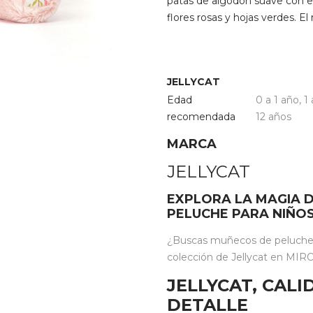
patas de algodón suave con es
flores rosas y hojas verdes. El
JELLYCAT
Edad
0 a 1 año
,
1
recomendada
12 años
MARCA
JELLYCAT
EXPLORA LA MAGIA D
PELUCHE PARA NIÑO
¿Buscas muñecos de peluche i
colección de Jellycat en MIROO
JELLYCAT, CAL
DETALLE