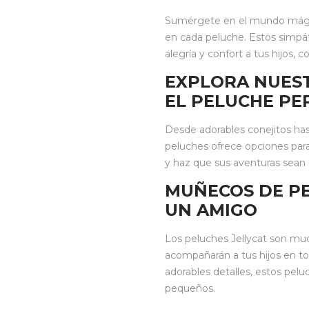
Sumérgete en el mundo mágico
en cada peluche. Estos simpá
alegría y confort a tus hijos,
EXPLORA NUES
EL PELUCHE PE
Desde adorables conejitos has
peluches ofrece opciones para
y haz que sus aventuras sean
MUÑECOS DE PE
UN AMIGO
Los peluches Jellycat son m
acompañarán a tus hijos en to
adorables detalles, estos pelu
pequeños.