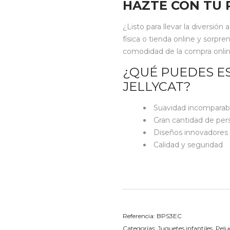
HAZTE CON TU 
¿Listo para llevar la diversión
física o tienda online y sorpre
comodidad de la compra online, 
¿QUÉ PUEDES E
JELLYCAT?
Suavidad incomparab
Gran cantidad de per
Diseños innovadores 
Calidad y seguridad
Referencia:
BPS3EC
Categorías:
Juguetes infantiles
,
Pelu