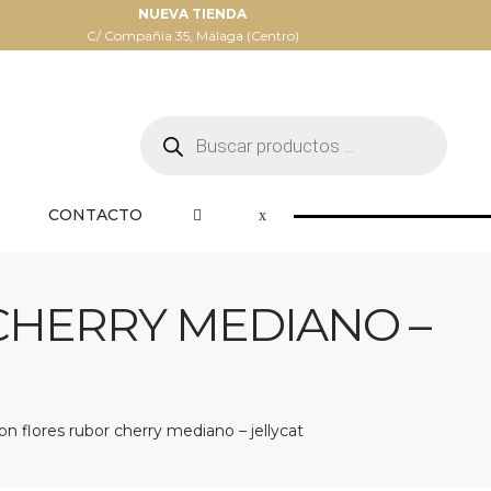
NUEVA TIENDA
C/ Compañia 35, Málaga (Centro)
Búsqueda
de
productos
CONTACTO
CHERRY MEDIANO –
n flores rubor cherry mediano – jellycat