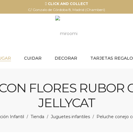
CLICK AND COLLECT
C/ Gonzalo de Córdoba 8, Madrid (Chamberí)
UGAR
CUIDAR
DECORAR
TARJETAS REGALO
CON FLORES RUBOR 
JELLYCAT
ión Infantil
Tienda
Juguetes infantiles
Peluche conejo co
/
/
/