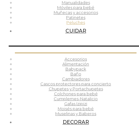
Manualidades
Móviles para bebé
Muñecas y accesorios
Patinetes
Peluches
CUIDAR
Accesorios
Alimentación
Babypack
Baño
Cambiadores
Cascos protectores para concierto
Chupetes y Portachupetes
Colchones para bebé
Cumplemes-Natalicio
Gafas Izipizi
Moisés para bebé
Muselinas y Baberos
DECORAR