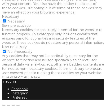
with your consent. You also have the option to opt-out of
these cookies. But opting out of some of these cookies may
have an effect on your browsing experience.
Necessary
Necessary
Siempre activado
Necessary cookies are absolutely essential for the website to
function properly. This category only includes cookies that
ensures basic functionalities and security features of the
website. These cookies do not store any personal information.
Non-necessary
Non-necessary
Any cookies that may not be particularly necessary for the
website to function and is used specifically to collect user
personal data via analytics, ads, other embedded contents are
termed as non-necessary cookies. It is mandatory to procure
user consent prior to running these cookies on your website.
GUARDAR Y ACEPTAR
miroomi
Facebook
Instagram
Pinterest