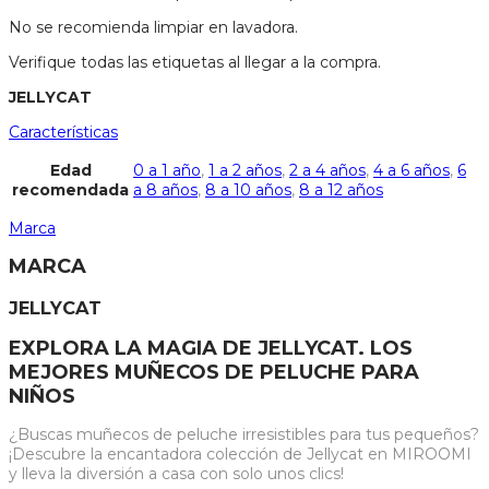
No se recomienda limpiar en lavadora.
Verifique todas las etiquetas al llegar a la compra.
JELLYCAT
Características
Edad
0 a 1 año
,
1 a 2 años
,
2 a 4 años
,
4 a 6 años
,
6
recomendada
a 8 años
,
8 a 10 años
,
8 a 12 años
Marca
MARCA
JELLYCAT
EXPLORA LA MAGIA DE JELLYCAT. LOS
MEJORES MUÑECOS DE PELUCHE PARA
NIÑOS
¿Buscas muñecos de peluche irresistibles para tus pequeños?
¡Descubre la encantadora colección de Jellycat en MIROOMI
y lleva la diversión a casa con solo unos clics!