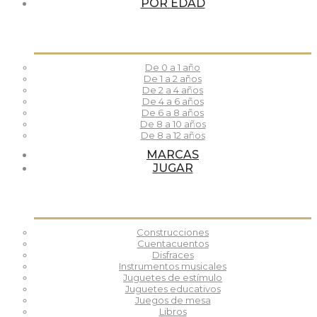
POR EDAD
De 0 a 1 año
De 1 a 2 años
De 2 a 4 años
De 4 a 6 años
De 6 a 8 años
De 8 a 10 años
De 8 a 12 años
MARCAS
JUGAR
Construcciones
Cuentacuentos
Disfraces
Instrumentos musicales
Juguetes de estímulo
Juguetes educativos
Juegos de mesa
Libros