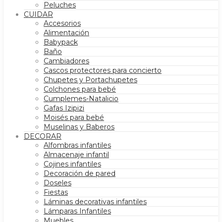
Peluches
CUIDAR
Accesorios
Alimentación
Babypack
Baño
Cambiadores
Cascos protectores para concierto
Chupetes y Portachupetes
Colchones para bebé
Cumplemes-Natalicio
Gafas Izipizi
Moisés para bebé
Muselinas y Baberos
DECORAR
Alfombras infantiles
Almacenaje infantil
Cojines infantiles
Decoración de pared
Doseles
Fiestas
Láminas decorativas infantiles
Lámparas Infantiles
Muebles