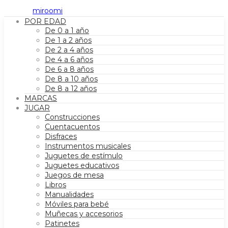
POR EDAD
De 0 a 1 año
De 1 a 2 años
De 2 a 4 años
De 4 a 6 años
De 6 a 8 años
De 8 a 10 años
De 8 a 12 años
MARCAS
JUGAR
Construcciones
Cuentacuentos
Disfraces
Instrumentos musicales
Juguetes de estímulo
Juguetes educativos
Juegos de mesa
Libros
Manualidades
Móviles para bebé
Muñecas y accesorios
Patinetes