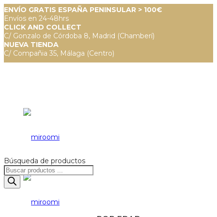
ENVÍO GRATIS ESPAÑA PENINSULAR > 100€
Envíos en 24-48hrs
CLICK AND COLLECT
C/ Gonzalo de Córdoba 8, Madrid (Chamberí)
NUEVA TIENDA
C/ Compañia 35, Málaga (Centro)
Búsqueda de productos