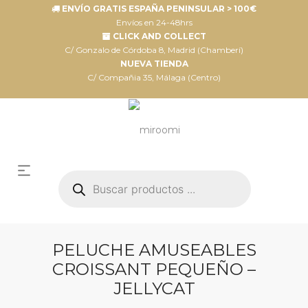
ENVÍO GRATIS ESPAÑA PENINSULAR > 100€
Envíos en 24-48hrs
CLICK AND COLLECT
C/ Gonzalo de Córdoba 8, Madrid (Chamberí)
NUEVA TIENDA
C/ Compañia 35, Málaga (Centro)
Búsqueda
de
productos
PELUCHE AMUSEABLES
CROISSANT PEQUEÑO –
JELLYCAT