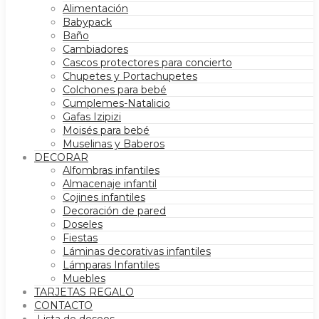
Alimentación
Babypack
Baño
Cambiadores
Cascos protectores para concierto
Chupetes y Portachupetes
Colchones para bebé
Cumplemes-Natalicio
Gafas Izipizi
Moisés para bebé
Muselinas y Baberos
DECORAR
Alfombras infantiles
Almacenaje infantil
Cojines infantiles
Decoración de pared
Doseles
Fiestas
Láminas decorativas infantiles
Lámparas Infantiles
Muebles
TARJETAS REGALO
CONTACTO