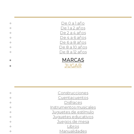
De 0 a 1 año
De 1 a 2 años
De 2 a 4 años
De 4 a 6 años
De 6 a 8 años
De 8 a 10 años
De 8 a 12 años
MARCAS
JUGAR
Construcciones
Cuentacuentos
Disfraces
Instrumentos musicales
Juguetes de estímulo
Juguetes educativos
Juegos de mesa
Libros
Manualidades