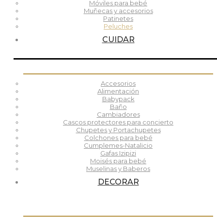
Móviles para bebé
Muñecas y accesorios
Patinetes
Peluches
CUIDAR
Accesorios
Alimentación
Babypack
Baño
Cambiadores
Cascos protectores para concierto
Chupetes y Portachupetes
Colchones para bebé
Cumplemes-Natalicio
Gafas Izipizi
Moisés para bebé
Muselinas y Baberos
DECORAR