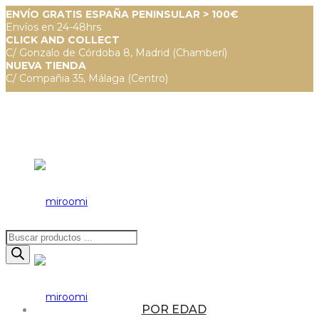
ENVÍO GRATIS ESPAÑA PENINSULAR > 100€
Envíos en 24-48hrs
CLICK AND COLLECT
C/ Gonzalo de Córdoba 8, Madrid (Chamberí)
NUEVA TIENDA
C/ Compañia 35, Málaga (Centro)
Búsqueda
de
productos
POR EDAD