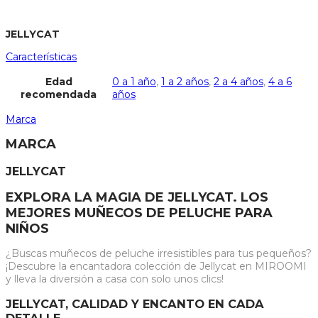
JELLYCAT
Características
Edad
0 a 1 año
,
1 a 2 años
,
2 a 4 años
,
4 a 6
recomendada
años
Marca
MARCA
JELLYCAT
EXPLORA LA MAGIA DE JELLYCAT. LOS
MEJORES MUÑECOS DE PELUCHE PARA
NIÑOS
¿Buscas muñecos de peluche irresistibles para tus pequeños?
¡Descubre la encantadora colección de Jellycat en MIROOMI
y lleva la diversión a casa con solo unos clics!
JELLYCAT, CALIDAD Y ENCANTO EN CADA