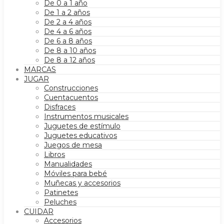
De 0 a 1 año
De 1 a 2 años
De 2 a 4 años
De 4 a 6 años
De 6 a 8 años
De 8 a 10 años
De 8 a 12 años
MARCAS
JUGAR
Construcciones
Cuentacuentos
Disfraces
Instrumentos musicales
Juguetes de estímulo
Juguetes educativos
Juegos de mesa
Libros
Manualidades
Móviles para bebé
Muñecas y accesorios
Patinetes
Peluches
CUIDAR
Accesorios