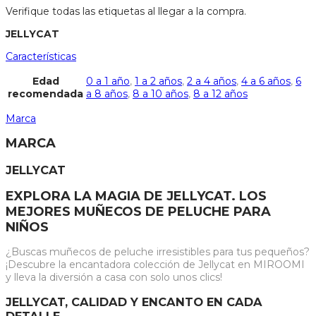
Verifique todas las etiquetas al llegar a la compra.
JELLYCAT
Características
Edad
0 a 1 año
,
1 a 2 años
,
2 a 4 años
,
4 a 6 años
,
6
recomendada
a 8 años
,
8 a 10 años
,
8 a 12 años
Marca
MARCA
JELLYCAT
EXPLORA LA MAGIA DE JELLYCAT. LOS
MEJORES MUÑECOS DE PELUCHE PARA
NIÑOS
¿Buscas muñecos de peluche irresistibles para tus pequeños?
¡Descubre la encantadora colección de Jellycat en MIROOMI
y lleva la diversión a casa con solo unos clics!
JELLYCAT, CALIDAD Y ENCANTO EN CADA