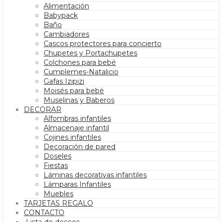
Alimentación
Babypack
Baño
Cambiadores
Cascos protectores para concierto
Chupetes y Portachupetes
Colchones para bebé
Cumplemes-Natalicio
Gafas Izipizi
Moisés para bebé
Muselinas y Baberos
DECORAR
Alfombras infantiles
Almacenaje infantil
Cojines infantiles
Decoración de pared
Doseles
Fiestas
Láminas decorativas infantiles
Lámparas Infantiles
Muebles
TARJETAS REGALO
CONTACTO