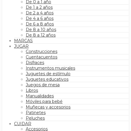
De 0 a 1 año
De 1 a 2 años
De 2 a 4 años
De 4 a 6 años
De 6 a 8 años
De 8 a 10 años
De 8 a 12 años
MARCAS
JUGAR
Construcciones
Cuentacuentos
Disfraces
Instrumentos musicales
Juguetes de estímulo
Juguetes educativos
Juegos de mesa
Libros
Manualidades
Móviles para bebé
Muñecas y accesorios
Patinetes
Peluches
CUIDAR
Accesorios