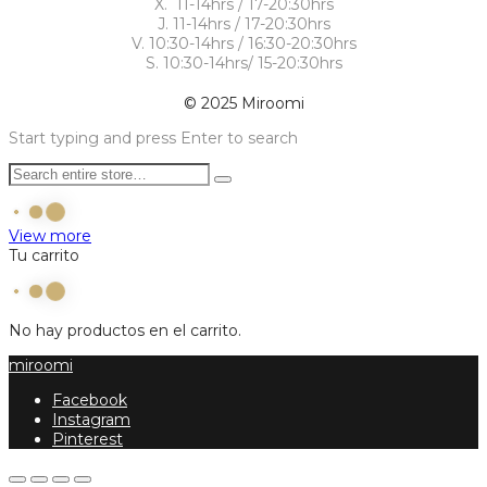
X. 11-14hrs / 17-20:30hrs
J. 11-14hrs / 17-20:30hrs
V. 10:30-14hrs / 16:30-20:30hrs
S. 10:30-14hrs/ 15-20:30hrs
© 2025 Miroomi
Start typing and press Enter to search
View more
Tu carrito
No hay productos en el carrito.
miroomi
Facebook
Instagram
Pinterest