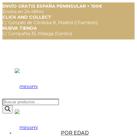
ENVÍO GRATIS ESPAÑA PENINSULAR > 100€
Envíos en 24-48hrs
CLICK AND COLLECT
C/ Gonzalo de Córdoba 8, Madrid (Chamberí)
NUEVA TIENDA
C/ Compañia 35, Málaga (Centro)
Búsqueda
de
productos
POR EDAD