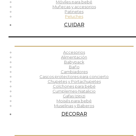
Móviles para bebé
Muñecas y accesorios
Patinetes
Peluches
CUIDAR
Accesorios
Alimentación
Babypack
Baño
Cambiadores
Cascos protectores para concierto
Chupetes y Portachupetes
Colchones para bebé
Cumplemes-Natalicio
Gafas Izipizi
Moisés para bebé
Muselinas y Baberos
DECORAR