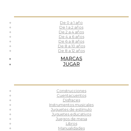
De 0 a 1 año
De 1 a 2 años
De 2 a 4 años
De 4 a 6 años
De 6 a 8 años
De 8 a 10 años
De 8 a 12 años
MARCAS
JUGAR
Construcciones
Cuentacuentos
Disfraces
Instrumentos musicales
Juguetes de estímulo
Juguetes educativos
Juegos de mesa
Libros
Manualidades