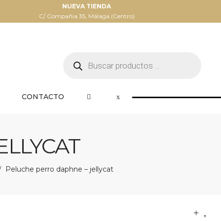
NUEVA TIENDA
C/ Compañia 35, Málaga (Centro)
Búsqueda
de
productos
CONTACTO
ELLYCAT
Peluche perro daphne – jellycat
/