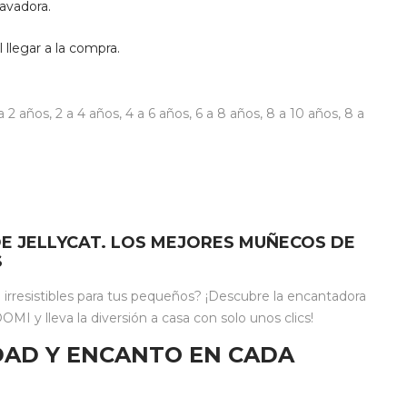
avadora.
l llegar a la compra.
 a 2 años
,
2 a 4 años
,
4 a 6 años
,
6 a 8 años
,
8 a 10 años
,
8 a
E JELLYCAT. LOS MEJORES MUÑECOS DE
S
rresistibles para tus pequeños? ¡Descubre la encantadora
MI y lleva la diversión a casa con solo unos clics!
IDAD Y ENCANTO EN CADA