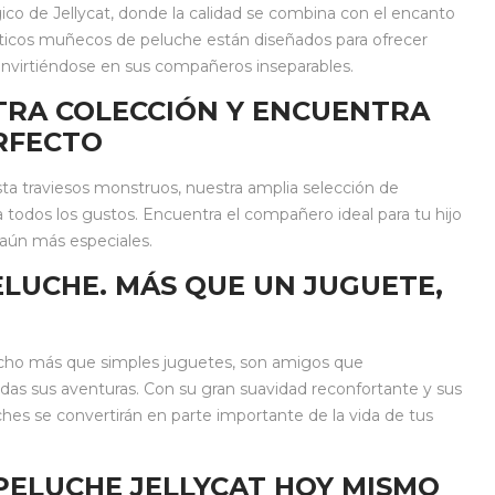
 de Jellycat, donde la calidad se combina con el encanto
ticos muñecos de peluche están diseñados para ofrecer
 convirtiéndose en sus compañeros inseparables.
TRA COLECCIÓN Y ENCUENTRA
RFECTO
ta traviesos monstruos, nuestra amplia selección de
 todos los gustos. Encuentra el compañero ideal para tu hijo
 aún más especiales.
LUCHE. MÁS QUE UN JUGUETE,
ucho más que simples juguetes, son amigos que
das sus aventuras. Con su gran suavidad reconfortante y sus
ches se convertirán en parte importante de la vida de tus
PELUCHE JELLYCAT HOY MISMO