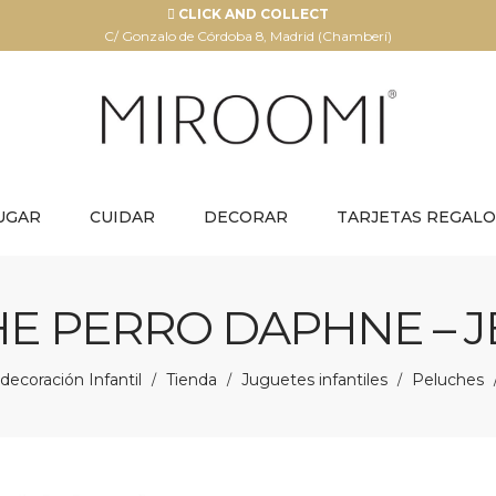
CLICK AND COLLECT
C/ Gonzalo de Córdoba 8, Madrid (Chamberí)
UGAR
CUIDAR
DECORAR
TARJETAS REGALO
E PERRO DAPHNE – J
ecoración Infantil
Tienda
Juguetes infantiles
Peluches
/
/
/