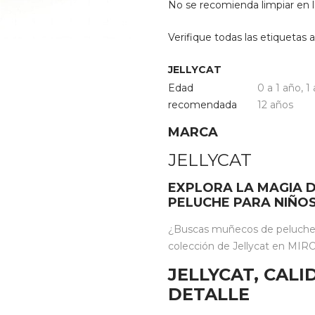
No se recomienda limpiar en l
Verifique todas las etiquetas a
JELLYCAT
Edad
0 a 1 año
,
1
recomendada
12 años
MARCA
JELLYCAT
EXPLORA LA MAGIA D
PELUCHE PARA NIÑO
¿Buscas muñecos de peluche i
colección de Jellycat en MIROO
JELLYCAT, CAL
DETALLE