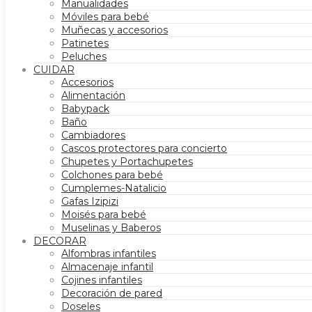
Manualidades
Móviles para bebé
Muñecas y accesorios
Patinetes
Peluches
CUIDAR
Accesorios
Alimentación
Babypack
Baño
Cambiadores
Cascos protectores para concierto
Chupetes y Portachupetes
Colchones para bebé
Cumplemes-Natalicio
Gafas Izipizi
Moisés para bebé
Muselinas y Baberos
DECORAR
Alfombras infantiles
Almacenaje infantil
Cojines infantiles
Decoración de pared
Doseles