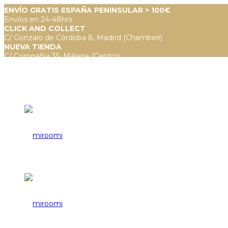
ENVÍO GRATIS ESPAÑA PENINSULAR > 100€
Envíos en 24-48hrs
CLICK AND COLLECT
C/ Gonzalo de Córdoba 8, Madrid (Chamberí)
NUEVA TIENDA
C/ Compañia 35, Málaga (Centro)