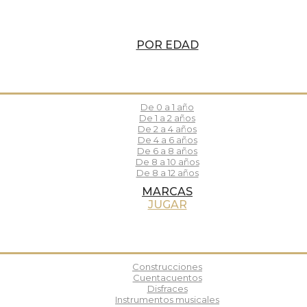
POR EDAD
De 0 a 1 año
De 1 a 2 años
De 2 a 4 años
De 4 a 6 años
De 6 a 8 años
De 8 a 10 años
De 8 a 12 años
MARCAS
JUGAR
Construcciones
Cuentacuentos
Disfraces
Instrumentos musicales