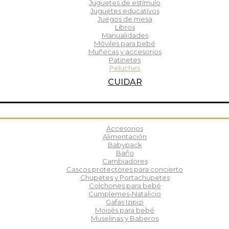
Juguetes de estímulo
Juguetes educativos
Juegos de mesa
Libros
Manualidades
Móviles para bebé
Muñecas y accesorios
Patinetes
Peluches
CUIDAR
Accesorios
Alimentación
Babypack
Baño
Cambiadores
Cascos protectores para concierto
Chupetes y Portachupetes
Colchones para bebé
Cumplemes-Natalicio
Gafas Izipizi
Moisés para bebé
Muselinas y Baberos