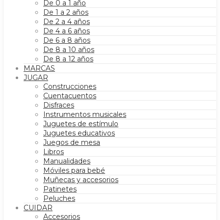
De 0 a 1 año
De 1 a 2 años
De 2 a 4 años
De 4 a 6 años
De 6 a 8 años
De 8 a 10 años
De 8 a 12 años
MARCAS
JUGAR
Construcciones
Cuentacuentos
Disfraces
Instrumentos musicales
Juguetes de estímulo
Juguetes educativos
Juegos de mesa
Libros
Manualidades
Móviles para bebé
Muñecas y accesorios
Patinetes
Peluches
CUIDAR
Accesorios