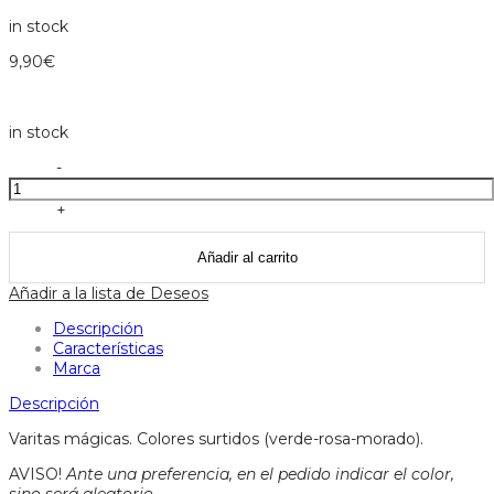
in stock
9,90
€
in stock
Varitas
-
mágicas
colores
+
surtido
-
Añadir al carrito
moulin
roty
Añadir a la lista de Deseos
cantidad
Descripción
Características
Marca
Descripción
Varitas mágicas. Colores surtidos (verde-rosa-morado).
AVISO!
Ante una preferencia, en el pedido indicar el color,