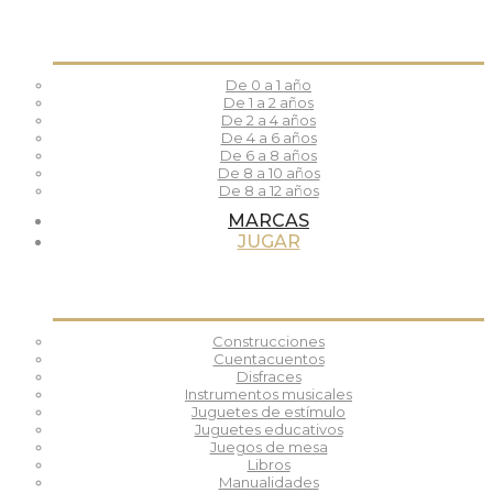
De 0 a 1 año
De 1 a 2 años
De 2 a 4 años
De 4 a 6 años
De 6 a 8 años
De 8 a 10 años
De 8 a 12 años
MARCAS
JUGAR
Construcciones
Cuentacuentos
Disfraces
Instrumentos musicales
Juguetes de estímulo
Juguetes educativos
Juegos de mesa
Libros
Manualidades