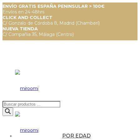
ENVÍO GRATIS ESPAÑA PENINSULAR > 100€
Envíos en 24-48hrs
CLICK AND COLLECT
C/ Gonzalo de Córdoba 8, Madrid (Chamberí)
NUEVA TIENDA
C/ Compañia 35, Málaga (Centro)
Búsqueda
de
productos
POR EDAD