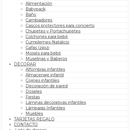
Alimentación
Babypack
Baño
Cambiadores
Cascos protectores para concierto
Chupetes y Portachupetes
Colchones para bebé
Cumplemes-Natalicio
Gafas Izipizi
Moisés para bebé
Muselinas y Baberos
DECORAR
Alfombras infantiles
Almacenaje infantil
Cojines infantiles
Decoración de pared
Doseles
Fiestas
Láminas decorativas infantiles
Lámparas Infantiles
Muebles
TARJETAS REGALO
CONTACTO