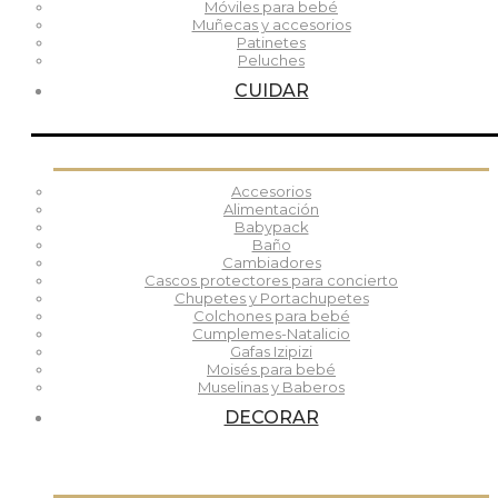
Móviles para bebé
Muñecas y accesorios
Patinetes
Peluches
CUIDAR
Accesorios
Alimentación
Babypack
Baño
Cambiadores
Cascos protectores para concierto
Chupetes y Portachupetes
Colchones para bebé
Cumplemes-Natalicio
Gafas Izipizi
Moisés para bebé
Muselinas y Baberos
DECORAR