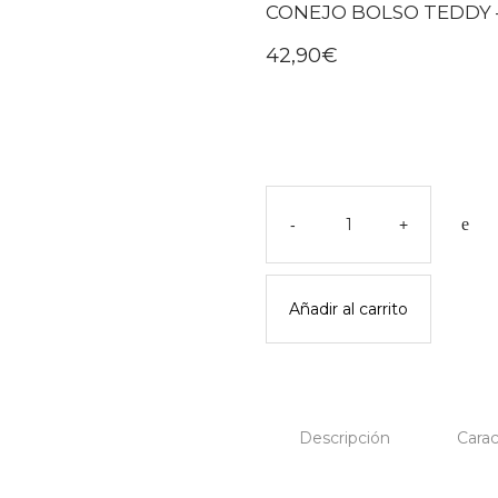
CONEJO BOLSO TEDDY 
42,90
€
Conejo
bolso
-
+
teddy
-
konges
Añadir al carrito
slojd
cantidad
Descripción
Carac