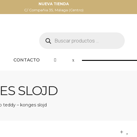
NUEVA TIENDA
C/ Compañia 35, Málaga (Centro)
Búsqueda
de
productos
CONTACTO
ES SLOJD
o teddy – konges slojd