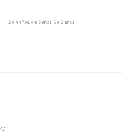
2 a 4 años
,
4 a 6 años
,
6 a 8 años
S