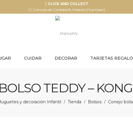
CLICK AND COLLECT
C/ Gonzalo de Córdoba 8, Madrid (Chamberí)
UGAR
CUIDAR
DECORAR
TARJETAS REGALO
BOLSO TEDDY – KONG
uguetes y decoración Infantil
Tienda
Bolsos
Conejo bols
/
/
/