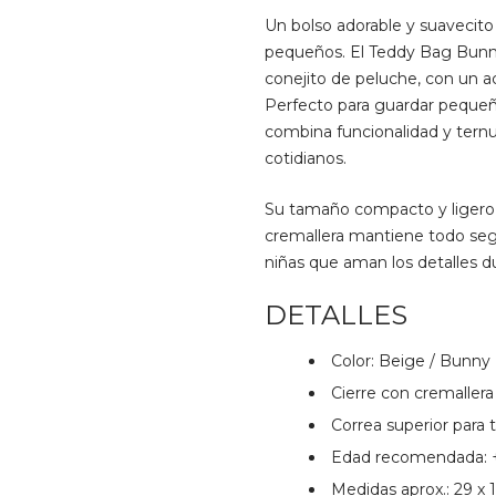
Un bolso adorable y suavecit
pequeños. El Teddy Bag Bunny
conejito de peluche, con un a
Perfecto para guardar pequeño
combina funcionalidad y ternur
cotidianos.
Su tamaño compacto y ligero l
cremallera mantiene todo seg
niñas que aman los detalles d
DETALLES
Color: Beige / Bunny
Cierre con cremallera
Correa superior para 
Edad recomendada: 
Medidas aprox.: 29 x 