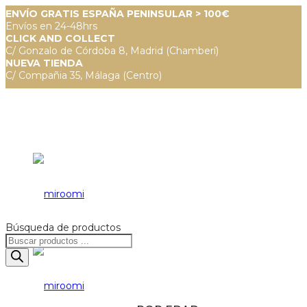
ENVÍO GRATIS ESPAÑA PENINSULAR > 100€
Envíos en 24-48hrs
CLICK AND COLLECT
C/ Gonzalo de Córdoba 8, Madrid (Chamberí)
NUEVA TIENDA
C/ Compañia 35, Málaga (Centro)
Búsqueda de productos