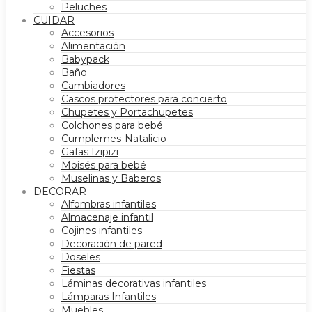
Peluches
CUIDAR
Accesorios
Alimentación
Babypack
Baño
Cambiadores
Cascos protectores para concierto
Chupetes y Portachupetes
Colchones para bebé
Cumplemes-Natalicio
Gafas Izipizi
Moisés para bebé
Muselinas y Baberos
DECORAR
Alfombras infantiles
Almacenaje infantil
Cojines infantiles
Decoración de pared
Doseles
Fiestas
Láminas decorativas infantiles
Lámparas Infantiles
Muebles