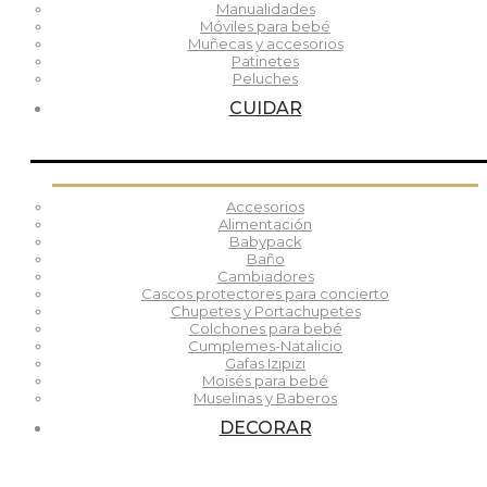
Manualidades
Móviles para bebé
Muñecas y accesorios
Patinetes
Peluches
CUIDAR
Accesorios
Alimentación
Babypack
Baño
Cambiadores
Cascos protectores para concierto
Chupetes y Portachupetes
Colchones para bebé
Cumplemes-Natalicio
Gafas Izipizi
Moisés para bebé
Muselinas y Baberos
DECORAR