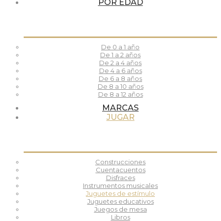
POR EDAD
De 0 a 1 año
De 1 a 2 años
De 2 a 4 años
De 4 a 6 años
De 6 a 8 años
De 8 a 10 años
De 8 a 12 años
MARCAS
JUGAR
Construcciones
Cuentacuentos
Disfraces
Instrumentos musicales
Juguetes de estímulo
Juguetes educativos
Juegos de mesa
Libros