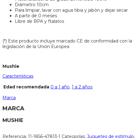
Diámetro 10cm
Para limpiar, lavar con agua tibia y jabón y dejar secar
A partir de 0 meses
Libre de BPA y ftalatos
(*) Este producto incluye marcado CE de conformidad con la
legislación de la Unión Europea
Mushie
Características
Edad recomendada
0 a 1 año
,
1 a 2 años
Marca
MARCA
MUSHIE
Referencia:
11-1856-47813-1
Categorías:
Juguetes de estímulo
,