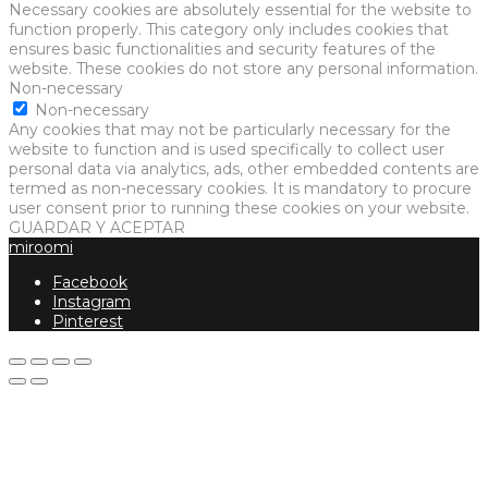
Necessary cookies are absolutely essential for the website to
function properly. This category only includes cookies that
ensures basic functionalities and security features of the
website. These cookies do not store any personal information.
Non-necessary
Non-necessary
Any cookies that may not be particularly necessary for the
website to function and is used specifically to collect user
personal data via analytics, ads, other embedded contents are
termed as non-necessary cookies. It is mandatory to procure
user consent prior to running these cookies on your website.
GUARDAR Y ACEPTAR
miroomi
Facebook
Instagram
Pinterest