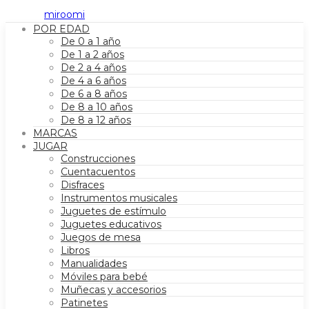
POR EDAD
De 0 a 1 año
De 1 a 2 años
De 2 a 4 años
De 4 a 6 años
De 6 a 8 años
De 8 a 10 años
De 8 a 12 años
MARCAS
JUGAR
Construcciones
Cuentacuentos
Disfraces
Instrumentos musicales
Juguetes de estímulo
Juguetes educativos
Juegos de mesa
Libros
Manualidades
Móviles para bebé
Muñecas y accesorios
Patinetes