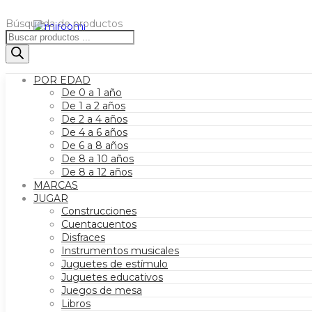
Búsqueda de productos
POR EDAD
De 0 a 1 año
De 1 a 2 años
De 2 a 4 años
De 4 a 6 años
De 6 a 8 años
De 8 a 10 años
De 8 a 12 años
MARCAS
JUGAR
Construcciones
Cuentacuentos
Disfraces
Instrumentos musicales
Juguetes de estímulo
Juguetes educativos
Juegos de mesa
Libros