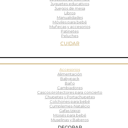
Juguetes educativos
Juegos de mesa
Libros
Manualidades
Móviles para bebé
Muñecas y accesorios
Patinetes
Peluches
CUIDAR
Accesorios
Alimentación
Babypack
Baño
Cambiadores
Cascos protectores para concierto
Chupetes y Portachupetes
Colchones para bebé
Cumplemes-Natalicio
Gafas Izipizi
Moisés para bebé
Muselinas y Baberos
DECORAR