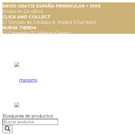
ENVÍO GRATIS ESPAÑA PENINSULAR > 100€
Envíos en 24-48hrs
CLICK AND COLLECT
C/ Gonzalo de Córdoba 8, Madrid (Chamberí)
NUEVA TIENDA
C/ Compañia 35, Málaga (Centro)
Búsqueda de productos