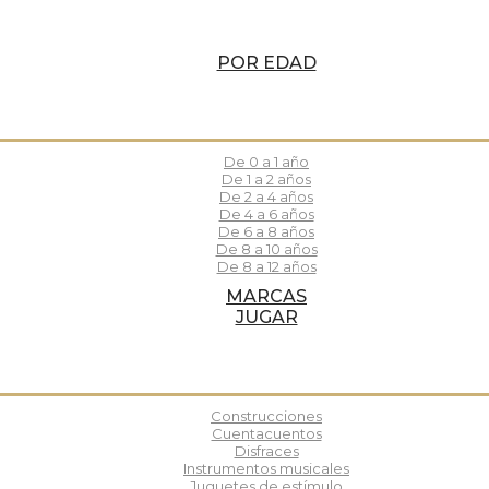
POR EDAD
De 0 a 1 año
De 1 a 2 años
De 2 a 4 años
De 4 a 6 años
De 6 a 8 años
De 8 a 10 años
De 8 a 12 años
MARCAS
JUGAR
Construcciones
Cuentacuentos
Disfraces
Instrumentos musicales
Juguetes de estímulo