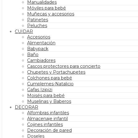
Manualidades
Móviles para bebé
Muñecas y accesorios
Patinetes
Peluches
CUIDAR
Accesorios
Alimentación
Babypack
Baño
Cambiadores
Cascos protectores para concierto
Chupetes y Portachupetes
Colchones para bebé
Cumplemes-Natalicio
Gafas Izipizi
Moisés para bebé
Muselinas y Baberos
DECORAR
Alfombras infantiles
Almacenaje infantil
Cojines infantiles
Decoración de pared
Doseles