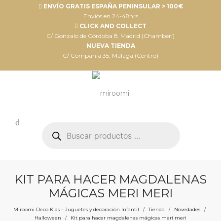
ENVÍO GRATIS ESPAÑA PENINSULAR > 100€
Envíos en 24-48hrs
CLICK AND COLLECT
C/ Gonzalo de Córdoba 8, Madrid (Chamberí)
NUEVA TIENDA
C/ Compañia 35, Málaga (Centro)
Búsqueda
de
productos
KIT PARA HACER MAGDALENAS
MÁGICAS MERI MERI
Miroomi Deco Kids – Juguetes y decoración Infantil
Tienda
Novedades
/
/
/
Halloween
Kit para hacer magdalenas mágicas meri meri
/