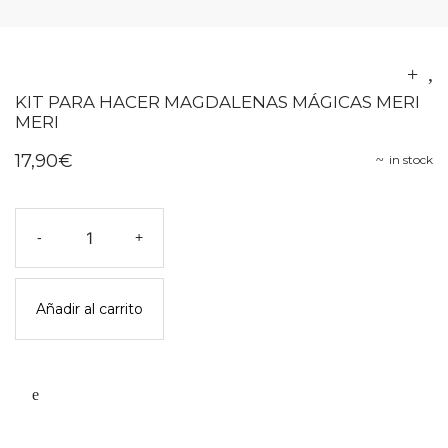
KIT PARA HACER MAGDALENAS MÁGICAS MERI
MERI
17,90
€
in stock
Kit
-
+
para
hacer
magdalenas
Añadir al carrito
mágicas
meri
meri
cantidad