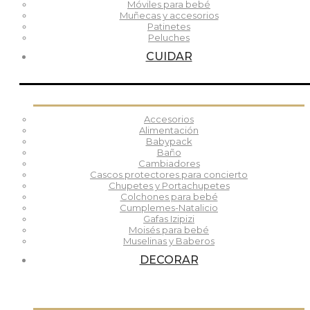
Móviles para bebé
Muñecas y accesorios
Patinetes
Peluches
CUIDAR
Accesorios
Alimentación
Babypack
Baño
Cambiadores
Cascos protectores para concierto
Chupetes y Portachupetes
Colchones para bebé
Cumplemes-Natalicio
Gafas Izipizi
Moisés para bebé
Muselinas y Baberos
DECORAR