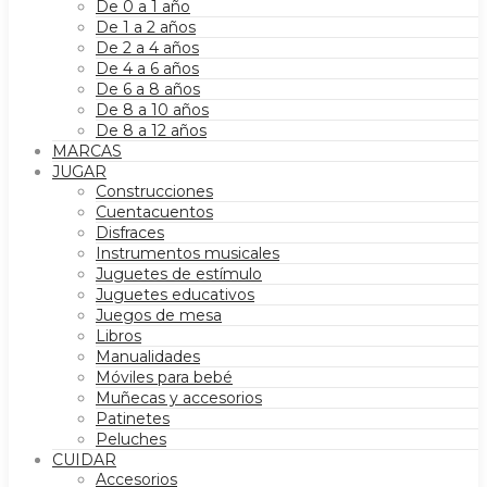
De 0 a 1 año
De 1 a 2 años
De 2 a 4 años
De 4 a 6 años
De 6 a 8 años
De 8 a 10 años
De 8 a 12 años
MARCAS
JUGAR
Construcciones
Cuentacuentos
Disfraces
Instrumentos musicales
Juguetes de estímulo
Juguetes educativos
Juegos de mesa
Libros
Manualidades
Móviles para bebé
Muñecas y accesorios
Patinetes
Peluches
CUIDAR
Accesorios