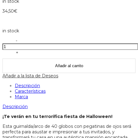
in stock
34,50
€
in stock
Guirnalda
-
ojos
meri
+
meri
cantidad
Añadir al carrito
Añadir a la lista de Deseos
Descripción
Características
Marca
Descripción
¡Te verán en tu terrorífica fiesta de Halloween!​
Esta guirnalda/arco de 40 globos con pegatinas de ojos será
perfecta para asustar e impresionar a tus invitados, y
transformará tu casa en una auténtica mansión encantada