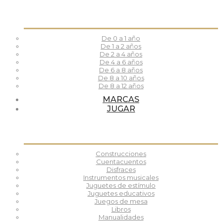
De 0 a 1 año
De 1 a 2 años
De 2 a 4 años
De 4 a 6 años
De 6 a 8 años
De 8 a 10 años
De 8 a 12 años
MARCAS
JUGAR
Construcciones
Cuentacuentos
Disfraces
Instrumentos musicales
Juguetes de estímulo
Juguetes educativos
Juegos de mesa
Libros
Manualidades