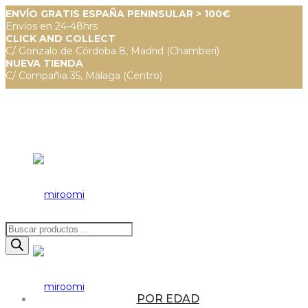
ENVÍO GRATIS ESPAÑA PENINSULAR > 100€
Envíos en 24-48hrs
CLICK AND COLLECT
C/ Gonzalo de Córdoba 8, Madrid (Chamberí)
NUEVA TIENDA
C/ Compañia 35, Málaga (Centro)
Búsqueda
de
productos
POR EDAD