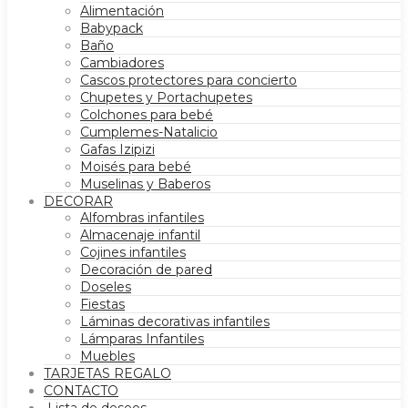
Alimentación
Babypack
Baño
Cambiadores
Cascos protectores para concierto
Chupetes y Portachupetes
Colchones para bebé
Cumplemes-Natalicio
Gafas Izipizi
Moisés para bebé
Muselinas y Baberos
DECORAR
Alfombras infantiles
Almacenaje infantil
Cojines infantiles
Decoración de pared
Doseles
Fiestas
Láminas decorativas infantiles
Lámparas Infantiles
Muebles
TARJETAS REGALO
CONTACTO