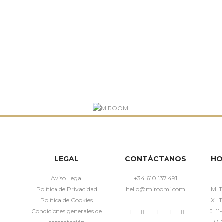
LEGAL
CONTÁCTANOS
HO
Aviso Legal
+34 610 137 491
Política de Privacidad
hello@miroomi.com
M. 1
Política de Cookies
X. 1
Condiciones generales de
J. 1
contratación
V. 