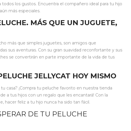
 todos los gustos. Encuentra el compañero ideal para tu hijo
 aún más especiales.
LUCHE. MÁS QUE UN JUGUETE,
ucho más que simples juguetes, son amigos que
das sus aventuras. Con su gran suavidad reconfortante y sus
ches se convertirán en parte importante de la vida de tus
PELUCHE JELLYCAT HOY MISMO
 a tu casa? ¡Compra tu peluche favorito en nuestra tienda
nde a tus hijos con un regalo que les encantará! Con la
hacer feliz a tu hijo nunca ha sido tan fácil.
SPERAR DE TU PELUCHE