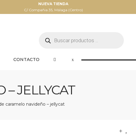
NUEVA TIENDA
C/ Compañia 35, Málaga (Centro)
Búsqueda
de
productos
CONTACTO
– JELLYCAT
e caramelo navideño – jellycat