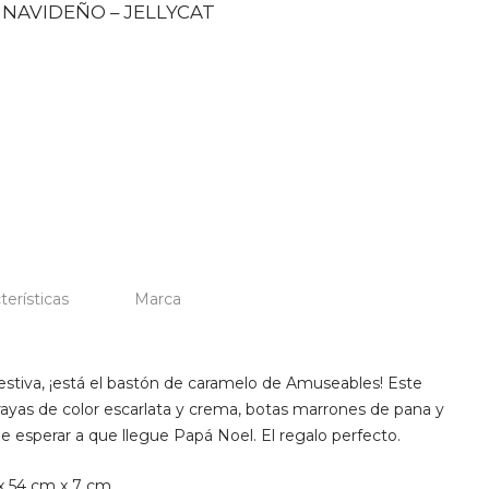
NAVIDEÑO – JELLYCAT
terísticas
Marca
tiva, ¡está el bastón de caramelo de Amuseables! Este
rayas de color escarlata y crema, botas marrones de pana y
e esperar a que llegue Papá Noel. El regalo perfecto.
x 54 cm x 7 cm