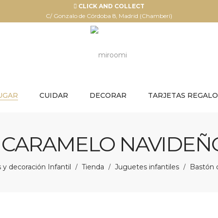
CLICK AND COLLECT
C/ Gonzalo de Córdoba 8, Madrid (Chamberí)
UGAR
CUIDAR
DECORAR
TARJETAS REGALO
 CARAMELO NAVIDEÑO 
y decoración Infantil
Tienda
Juguetes infantiles
Bastón d
/
/
/