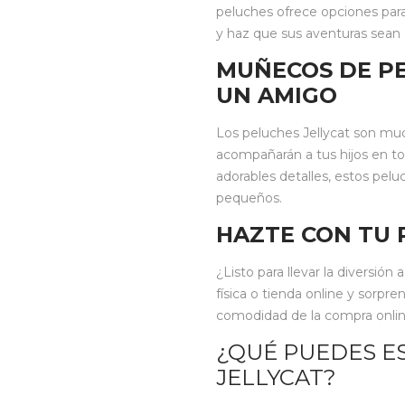
peluches ofrece opciones para
y haz que sus aventuras sean
MUÑECOS DE PE
UN AMIGO
Los peluches Jellycat son m
acompañarán a tus hijos en to
adorables detalles, estos pelu
pequeños.
HAZTE CON TU 
¿Listo para llevar la diversión
física o tienda online y sorpre
comodidad de la compra online, 
¿QUÉ PUEDES E
JELLYCAT?