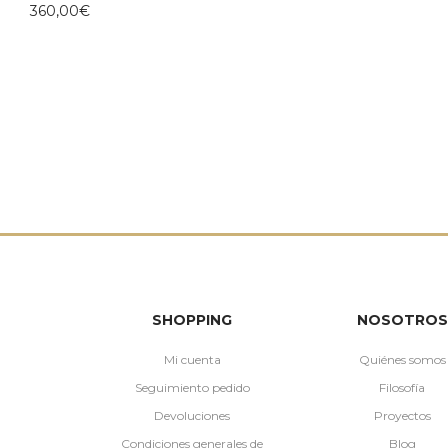
360,00
€
SHOPPING
NOSOTROS
Mi cuenta
Quiénes somos
Seguimiento pedido
Filosofía
Devoluciones
Proyectos
Condiciones generales de
Blog