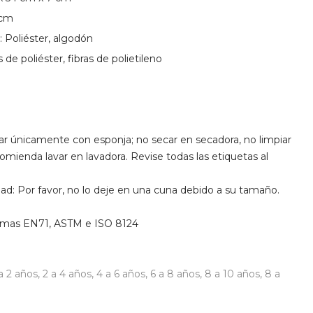
 cm
: Poliéster, algodón
s de poliéster, fibras de polietileno
ar únicamente con esponja; no secar en secadora, no limpiar
omienda lavar en lavadora. Revise todas las etiquetas al
: Por favor, no lo deje en una cuna debido a su tamaño.
rmas EN71, ASTM e ISO 8124
 a 2 años
,
2 a 4 años
,
4 a 6 años
,
6 a 8 años
,
8 a 10 años
,
8 a