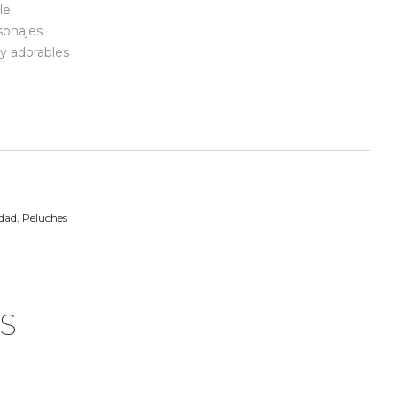
le
sonajes
y adorables
dad
,
Peluches
S