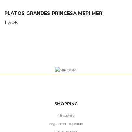
precio
precio
original
actual
era:
es:
PLATOS GRANDES PRINCESA MERI MERI
599,00€.
479,20€.
11,90
€
SHOPPING
Mi cuenta
Seguimiento pedido
Devoluciones