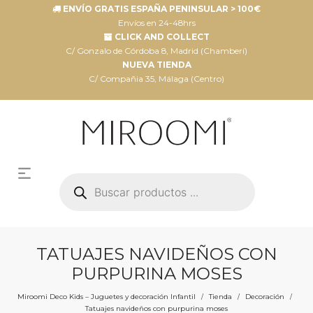
ENVÍO GRATIS ESPAÑA PENINSULAR > 100€
Envíos en 24-48hrs
CLICK AND COLLECT
C/ Gonzalo de Córdoba 8, Madrid (Chamberí)
NUEVA TIENDA
C/ Compañia 35, Málaga (Centro)
Búsqueda
de
productos
TATUAJES NAVIDEÑOS CON
PURPURINA MOSES
Miroomi Deco Kids – Juguetes y decoración Infantil
Tienda
Decoración
/
/
/
Tatuajes navideños con purpurina moses