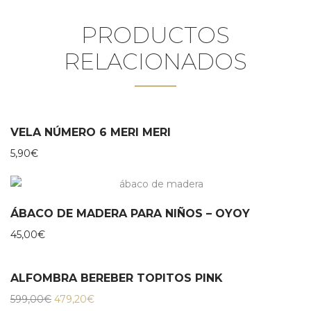
PRODUCTOS
RELACIONADOS
VELA NÚMERO 6 MERI MERI
5,90
€
ÁBACO DE MADERA PARA NIÑOS – OYOY
45,00
€
ALFOMBRA BEREBER TOPITOS PINK
20%
El
El
599,00
€
479,20
€