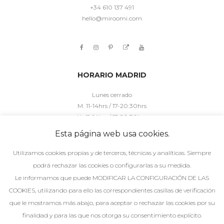
+34 610 137 491
hello@miroomi.com
HORARIO MADRID
Lunes cerrado
M. 11-14hrs / 17-20:30hrs
X. 11-14hrs / 17-20:30hrs
J. 11-14hrs / 17h-20:30hrs
Esta página web usa cookies.
V. 10:30-14hrs / 16:30-20:30hrs
S. 10:30-14hrs/ 15-20:30hrs
Utilizamos cookies propias y de terceros, técnicas y analíticas. Siempre
podrá rechazar las cookies o configurarlas a su medida.
HORARIO MÁLAGA
Le informamos que puede MODIFICAR LA CONFIGURACIÓN DE LAS
COOKIES, utilizando para ello las correspondientes casillas de verificación
Lunes cerrado
que le mostramos más abajo, para aceptar o rechazar las cookies por su
M. 11-14hrs / 17-20:30hrs
finalidad y para las que nos otorga su consentimiento explícito.
X. 11-14hrs / 17-20:30hrs