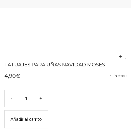
TATUAJES PARA UÑAS NAVIDAD MOSES
4,90
€
in stock
Tatuajes
-
+
para
uñas
navidad
Añadir al carrito
moses
cantidad