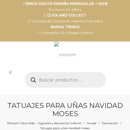
ENVÍO GRATIS ESPAÑA PENINSULAR > 100€
Envíos en 24-48hrs
CLICK AND COLLECT
C/ Gonzalo de Córdoba 8, Madrid (Chamberí)
NUEVA TIENDA
C/ Compañia 35, Málaga (Centro)
Búsqueda
de
productos
TATUAJES PARA UÑAS NAVIDAD
MOSES
Miroomi Deco Kids – Juguetes y decoración Infantil
Tienda
Decoración
/
/
/
Tatuajes para uñas navidad moses