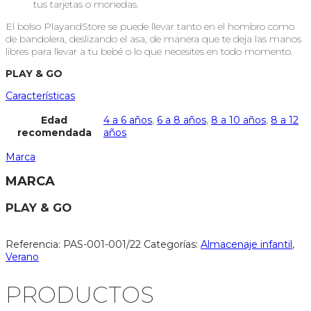
tus tarjetas o monedas.
El bolso PlayandStore se puede llevar tanto en el hombro como
de bandolera, deslizando el asa, de manera que te deja las manos
libres para llevar a tu bebé o lo que necesites en todo momento.
PLAY & GO
Características
Edad
4 a 6 años
,
6 a 8 años
,
8 a 10 años
,
8 a 12
recomendada
años
Marca
MARCA
PLAY & GO
Referencia:
PAS-001-001/22
Categorías:
Almacenaje infantil
,
Verano
PRODUCTOS