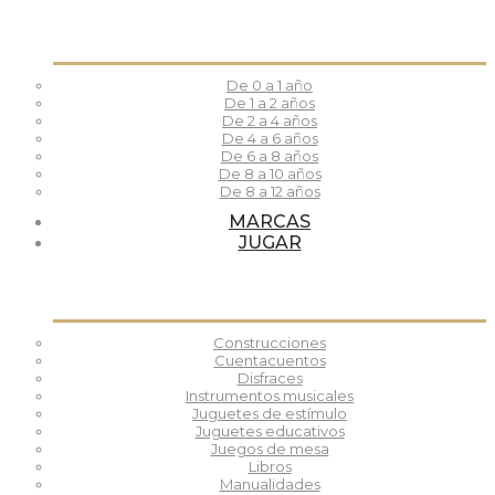
De 0 a 1 año
De 1 a 2 años
De 2 a 4 años
De 4 a 6 años
De 6 a 8 años
De 8 a 10 años
De 8 a 12 años
MARCAS
JUGAR
Construcciones
Cuentacuentos
Disfraces
Instrumentos musicales
Juguetes de estímulo
Juguetes educativos
Juegos de mesa
Libros
Manualidades