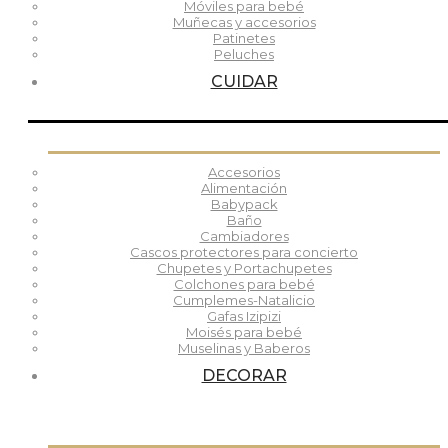
Móviles para bebé
Muñecas y accesorios
Patinetes
Peluches
CUIDAR
Accesorios
Alimentación
Babypack
Baño
Cambiadores
Cascos protectores para concierto
Chupetes y Portachupetes
Colchones para bebé
Cumplemes-Natalicio
Gafas Izipizi
Moisés para bebé
Muselinas y Baberos
DECORAR