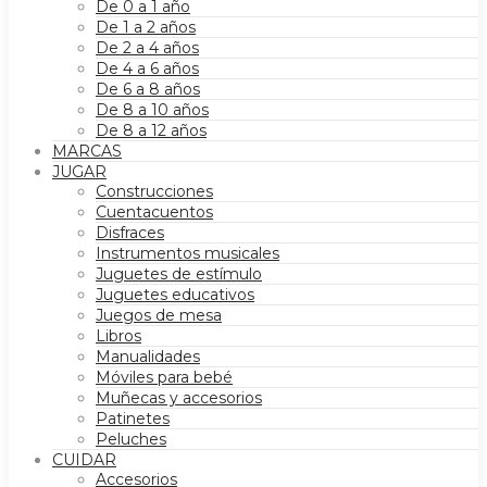
De 0 a 1 año
De 1 a 2 años
De 2 a 4 años
De 4 a 6 años
De 6 a 8 años
De 8 a 10 años
De 8 a 12 años
MARCAS
JUGAR
Construcciones
Cuentacuentos
Disfraces
Instrumentos musicales
Juguetes de estímulo
Juguetes educativos
Juegos de mesa
Libros
Manualidades
Móviles para bebé
Muñecas y accesorios
Patinetes
Peluches
CUIDAR
Accesorios