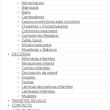
Alimentación
Babypack
Baño
Cambiadores
Cascos protectores para concierto
Chupetes y Portachupetes
Colchones para bebé
Cumplemes-Natalicio
Gafas Izipizi
Moisés para bebé
Muselinas y Baberos
DECORAR
Alfombras infantiles
Almacenaje infantil
Cojines infantiles
Decoración de pared
Doseles
Fiestas
Láminas decorativas infantiles
Lámparas Infantiles
Muebles
TARJETAS REGALO
CONTACTO