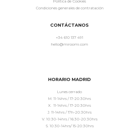
Política de Cookies
Condiciones generales de contratación
CONTÁCTANOS
+34 610 137 491
hello@miroomi.com
HORARIO MADRID
Lunes cerrado
M. 11-14hrs / 17-20:30hrs
X. 11-14hrs / 17-20:30hrs
J. 11-14hrs / 17h-20:30hrs
V. 10:30-14hrs / 16:30-20:30hrs
S. 10:30-14hrs/ 15-20:30hrs