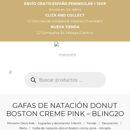
ENVÍO GRATIS ESPAÑA PENINSULAR > 100€
Envíos en 24-48hrs
CLICK AND COLLECT
C/ Gonzalo de Córdoba 8, Madrid (Chamberí)
NUEVA TIENDA
C/ Compañia 35, Málaga (Centro)
Búsqueda
de
productos
GAFAS DE NATACIÓN DONUT
BOSTON CREME PINK – BLING2O
Miroomi Deco Kids – Juguetes y decoración Infantil
Tienda
Decoración
/
/
/
Baño
Gafas de natación donut boston creme pink – bling2o
/