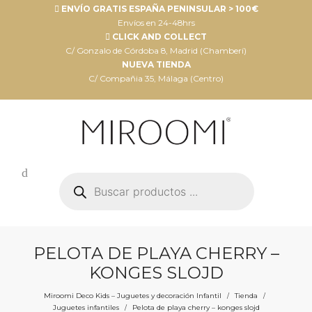
ENVÍO GRATIS ESPAÑA PENINSULAR > 100€
Envíos en 24-48hrs
CLICK AND COLLECT
C/ Gonzalo de Córdoba 8, Madrid (Chamberí)
NUEVA TIENDA
C/ Compañia 35, Málaga (Centro)
Búsqueda
de
productos
PELOTA DE PLAYA CHERRY –
KONGES SLOJD
Miroomi Deco Kids – Juguetes y decoración Infantil
Tienda
/
/
Juguetes infantiles
Pelota de playa cherry – konges slojd
/