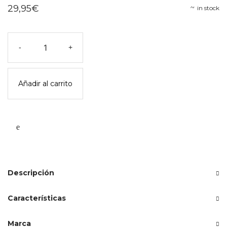
29,95
€
in stock
Pelota
-
+
de
playa
cherry
Añadir al carrito
-
konges
slojd
cantidad
Descripción
Características
Marca