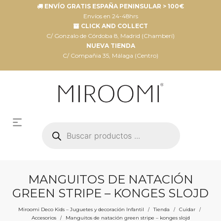
ENVÍO GRATIS ESPAÑA PENINSULAR > 100€
Envíos en 24-48hrs
CLICK AND COLLECT
C/ Gonzalo de Córdoba 8, Madrid (Chamberí)
NUEVA TIENDA
C/ Compañia 35, Málaga (Centro)
Búsqueda
de
productos
MANGUITOS DE NATACIÓN
GREEN STRIPE – KONGES SLOJD
Miroomi Deco Kids – Juguetes y decoración Infantil
Tienda
Cuidar
/
/
/
Accesorios
Manguitos de natación green stripe – konges slojd
/