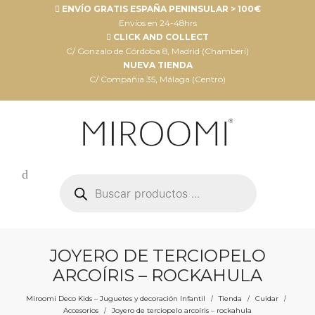
ENVÍO GRATIS ESPAÑA PENINSULAR > 100€
Envíos en 24-48hrs
CLICK AND COLLECT
C/ Gonzalo de Córdoba 8, Madrid (Chamberí)
NUEVA TIENDA
C/ Compañia 35, Málaga (Centro)
Búsqueda
de
productos
JOYERO DE TERCIOPELO
ARCOÍRIS – ROCKAHULA
Miroomi Deco Kids – Juguetes y decoración Infantil
Tienda
Cuidar
/
/
/
Accesorios
Joyero de terciopelo arcoíris – rockahula
/