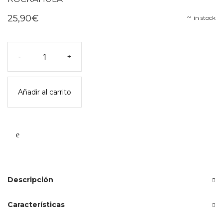
25,90
€
in stock
Joyero
-
+
de
terciopelo
arcoíris
Añadir al carrito
-
rockahula
cantidad
Descripción
Características