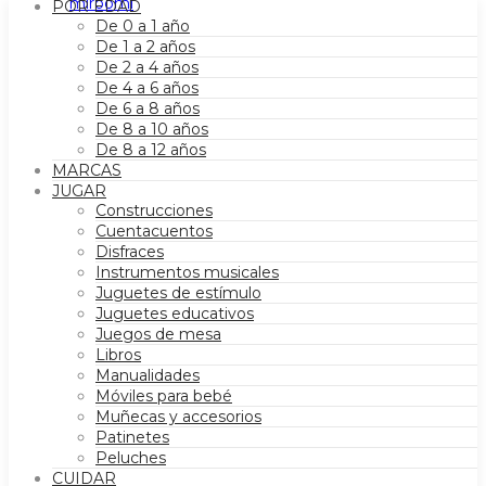
POR EDAD
De 0 a 1 año
De 1 a 2 años
De 2 a 4 años
De 4 a 6 años
De 6 a 8 años
De 8 a 10 años
De 8 a 12 años
MARCAS
JUGAR
Construcciones
Cuentacuentos
Disfraces
Instrumentos musicales
Juguetes de estímulo
Juguetes educativos
Juegos de mesa
Libros
Manualidades
Móviles para bebé
Muñecas y accesorios
Patinetes
Peluches
CUIDAR