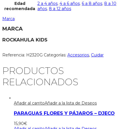
Edad
2 a 4 años
,
4 a 6 años
,
6 a 8 años
,
8 a 10
recomendada
años
,
8 a 12 años
Marca
MARCA
ROCKAHULA KIDS
Referencia:
H2320G
Categorías:
Accesorios
,
Cuidar
PRODUCTOS
RELACIONADOS
Añadir al carrito
Añadir a la lista de Deseos
PARAGUAS FLORES Y PÁJAROS – DJECO
15,90
€
Añadir al carrito
Añadir a la lista de Deseos