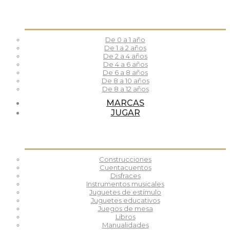
De 0 a 1 año
De 1 a 2 años
De 2 a 4 años
De 4 a 6 años
De 6 a 8 años
De 8 a 10 años
De 8 a 12 años
MARCAS
JUGAR
Construcciones
Cuentacuentos
Disfraces
Instrumentos musicales
Juguetes de estímulo
Juguetes educativos
Juegos de mesa
Libros
Manualidades