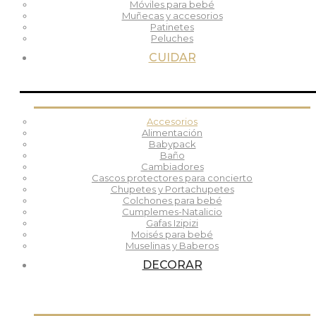
Móviles para bebé
Muñecas y accesorios
Patinetes
Peluches
CUIDAR
Accesorios
Alimentación
Babypack
Baño
Cambiadores
Cascos protectores para concierto
Chupetes y Portachupetes
Colchones para bebé
Cumplemes-Natalicio
Gafas Izipizi
Moisés para bebé
Muselinas y Baberos
DECORAR