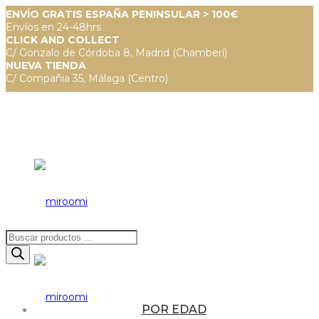
ENVÍO GRATIS ESPAÑA PENINSULAR > 100€
Envíos en 24-48hrs
CLICK AND COLLECT
C/ Gonzalo de Córdoba 8, Madrid (Chamberí)
NUEVA TIENDA
C/ Compañia 35, Málaga (Centro)
Búsqueda
de
productos
POR EDAD