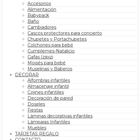
Accesorios
Alimentación
Babypack
Baño
Cambiadores
Cascos protectores para concierto
Chupetes y Portachupetes
Colchones para bebé
Cumplemes-Natalicio
Gafas Izipizi
Moisés para bebé
Muselinas y Baberos
DECORAR
Alfombras infantiles
Almacenaje infantil
Cojines infantiles
Decoración de pared
Doseles
Fiestas
Láminas decorativas infantiles
Lámparas Infantiles
Muebles
TARJETAS REGALO
CONTACTO