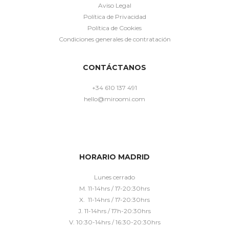
Aviso Legal
Política de Privacidad
Política de Cookies
Condiciones generales de contratación
CONTÁCTANOS
+34 610 137 491
hello@miroomi.com
HORARIO MADRID
Lunes cerrado
M. 11-14hrs / 17-20:30hrs
X. 11-14hrs / 17-20:30hrs
J. 11-14hrs / 17h-20:30hrs
V. 10:30-14hrs / 16:30-20:30hrs