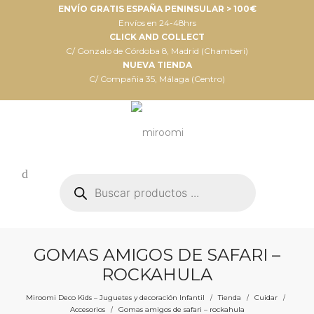
ENVÍO GRATIS ESPAÑA PENINSULAR > 100€
Envíos en 24-48hrs
CLICK AND COLLECT
C/ Gonzalo de Córdoba 8, Madrid (Chamberí)
NUEVA TIENDA
C/ Compañia 35, Málaga (Centro)
Búsqueda
de
productos
GOMAS AMIGOS DE SAFARI –
ROCKAHULA
Miroomi Deco Kids – Juguetes y decoración Infantil
Tienda
Cuidar
/
/
/
Accesorios
Gomas amigos de safari – rockahula
/