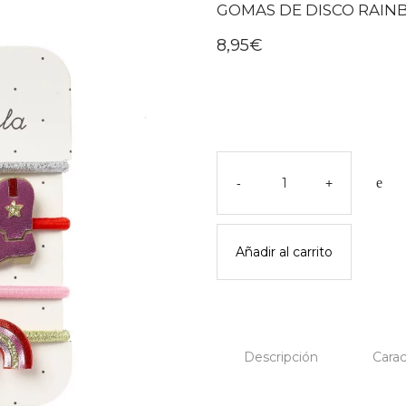
GOMAS DE DISCO RAIN
8,95
€
Gomas
de
-
+
disco
rainbow
ponies
Añadir al carrito
-
rockahula
cantidad
Descripción
Carac