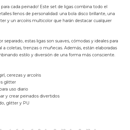
ón para cada peinado! Este set de ligas combina todo el
talles llenos de personalidad: una bola disco brillante, una
tter y un arcoíris multicolor que harán destacar cualquier
or separado, estas ligas son suaves, cómodas y ideales para
nal a coletas, trenzas o muñecas. Además, están elaboradas
mbinando estilo y diversión de una forma más consciente.
rl, cerezas y arcoíris
s glitter
ara uso diario
ar y crear peinados divertidos
do, glitter y PU