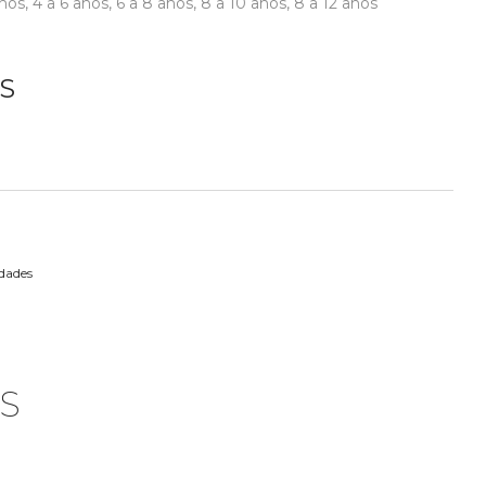
años
,
4 a 6 años
,
6 a 8 años
,
8 a 10 años
,
8 a 12 años
S
dades
S