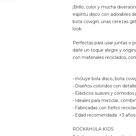
¡Brillo, color y mucha diversi
espíritu disco con adorables de
bota cowgirl, unas cerezas gli
look.
Perfectas para usar juntas o p
darle un toque alegre y origi
con materiales reciclados, co
• Incluye bola disco, bota cowgi
• Diseños coloridos con detalle
• Elásticos suaves y cómodos p
• Ideales para mezclar, combin
• Fabricadas con fieltro recicla
• Edad recomendada: +3 años
ROCKAHULA KIDS