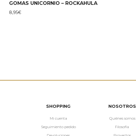
GOMAS UNICORNIO – ROCKAHULA
8,95
€
SHOPPING
NOSOTROS
Mi cuenta
Quiénes somos
Seguimiento pedido
Filosofía
Devoluciones
Proyectos