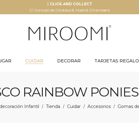
CLICK AND COLLECT
C/ Gonzalo de Córdoba 8, Madrid (Chamberí)
UGAR
CUIDAR
DECORAR
TARJETAS REGALO
SCO RAINBOW PONIES
ecoración Infantil
Tienda
Cuidar
Accesorios
Gomas de 
/
/
/
/