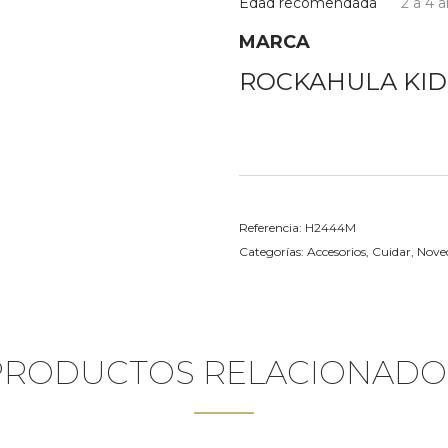
Edad recomendada
2 a 4 
MARCA
ROCKAHULA KID
Referencia:
H2444M
Categorías:
Accesorios
,
Cuidar
,
Nove
PRODUCTOS RELACIONADO