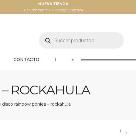
NUEVA TIENDA
C/ Compañia 35, Málaga (Centro)
Búsqueda
de
productos
CONTACTO
 – ROCKAHULA
disco rainbow ponies – rockahula