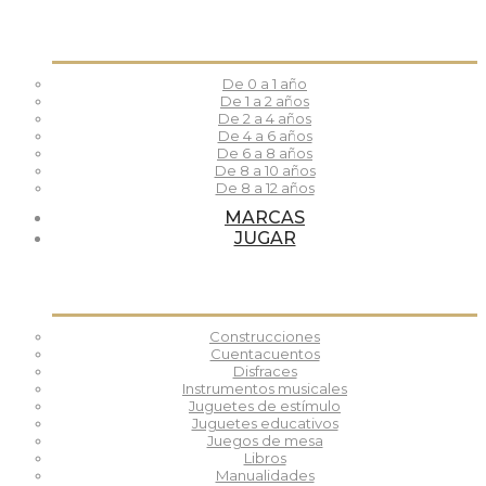
De 0 a 1 año
De 1 a 2 años
De 2 a 4 años
De 4 a 6 años
De 6 a 8 años
De 8 a 10 años
De 8 a 12 años
MARCAS
JUGAR
Construcciones
Cuentacuentos
Disfraces
Instrumentos musicales
Juguetes de estímulo
Juguetes educativos
Juegos de mesa
Libros
Manualidades