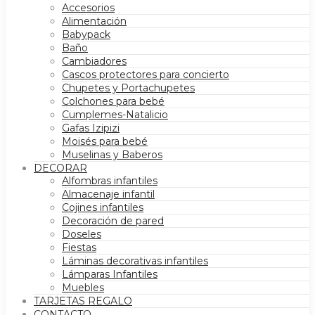
Accesorios
Alimentación
Babypack
Baño
Cambiadores
Cascos protectores para concierto
Chupetes y Portachupetes
Colchones para bebé
Cumplemes-Natalicio
Gafas Izipizi
Moisés para bebé
Muselinas y Baberos
DECORAR
Alfombras infantiles
Almacenaje infantil
Cojines infantiles
Decoración de pared
Doseles
Fiestas
Láminas decorativas infantiles
Lámparas Infantiles
Muebles
TARJETAS REGALO
CONTACTO