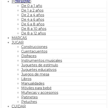
POR EDAD
De 0 a 1 año
De 1 a 2 años
De 2 a 4 años
De 4 a 6 años
De 6 a 8 años
De 8 a 10 años
De 8 a 12 años
MARCAS
JUGAR
Construcciones
Cuentacuentos
Disfraces
Instrumentos musicales
Juguetes de estímulo
Juguetes educativos
Juegos de mesa
Libros
Manualidades
Móviles para bebé
Muñecas y accesorios
Patinetes
Peluches
CUIDAR