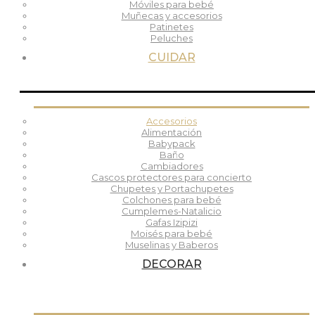
Móviles para bebé
Muñecas y accesorios
Patinetes
Peluches
CUIDAR
Accesorios
Alimentación
Babypack
Baño
Cambiadores
Cascos protectores para concierto
Chupetes y Portachupetes
Colchones para bebé
Cumplemes-Natalicio
Gafas Izipizi
Moisés para bebé
Muselinas y Baberos
DECORAR