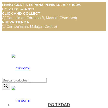
ENVÍO GRATIS ESPAÑA PENINSULAR > 100€
Envíos en 24-48hrs
CLICK AND COLLECT
C/ Gonzalo de Córdoba 8, Madrid (Chamberí)
NUEVA TIENDA
C/ Compañia 35, Málaga (Centro)
Búsqueda
de
productos
POR EDAD