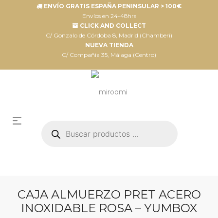
ENVÍO GRATIS ESPAÑA PENINSULAR > 100€
Envíos en 24-48hrs
CLICK AND COLLECT
C/ Gonzalo de Córdoba 8, Madrid (Chamberí)
NUEVA TIENDA
C/ Compañia 35, Málaga (Centro)
Búsqueda
de
productos
CAJA ALMUERZO PRET ACERO
INOXIDABLE ROSA – YUMBOX