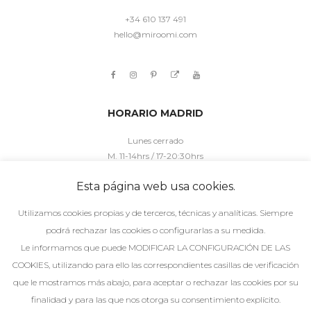
+34 610 137 491
hello@miroomi.com
HORARIO MADRID
Lunes cerrado
M. 11-14hrs / 17-20:30hrs
X. 11-14hrs / 17-20:30hrs
Esta página web usa cookies.
J. 11-14hrs / 17h-20:30hrs
V. 10:30-14hrs / 16:30-20:30hrs
Utilizamos cookies propias y de terceros, técnicas y analíticas. Siempre
S. 10:30-14hrs/ 15-20:30hrs
podrá rechazar las cookies o configurarlas a su medida.
Le informamos que puede MODIFICAR LA CONFIGURACIÓN DE LAS
HORARIO MÁLAGA
COOKIES, utilizando para ello las correspondientes casillas de verificación
que le mostramos más abajo, para aceptar o rechazar las cookies por su
Lunes cerrado
M. 11-14hrs / 17-20:30hrs
finalidad y para las que nos otorga su consentimiento explícito.