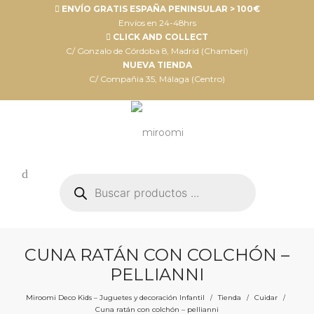
ENVÍO GRATIS ESPAÑA PENINSULAR > 100€
Envíos en 24-48hrs
CLICK AND COLLECT
C/ Gonzalo de Córdoba 8, Madrid (Chamberí)
NUEVA TIENDA
C/ Compañia 35, Málaga (Centro)
Búsqueda
de
productos
CUNA RATÁN CON COLCHÓN –
PELLIANNI
Miroomi Deco Kids – Juguetes y decoración Infantil
Tienda
Cuidar
/
/
/
Cuna ratán con colchón – pellianni