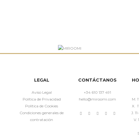
LEGAL
CONTÁCTANOS
HO
Aviso Legal
+34 610 137 491
Política de Privacidad
hello@miroomi.com
M. 1
Política de Cookies
X. 1
Condiciones generales de
J. 1
contratación
V. 