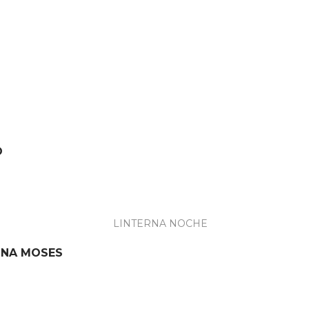
O
INA MOSES