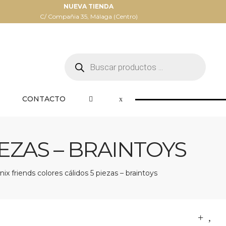
NUEVA TIENDA
C/ Compañia 35, Málaga (Centro)
Búsqueda
de
productos
CONTACTO
EZAS – BRAINTOYS
ix friends colores cálidos 5 piezas – braintoys