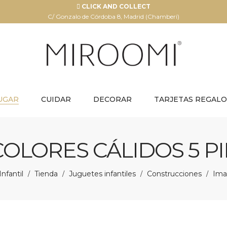
CLICK AND COLLECT
C/ Gonzalo de Córdoba 8, Madrid (Chamberí)
UGAR
CUIDAR
DECORAR
TARJETAS REGALO
COLORES CÁLIDOS 5 PI
nfantil
Tienda
Juguetes infantiles
Construcciones
Iman
/
/
/
/