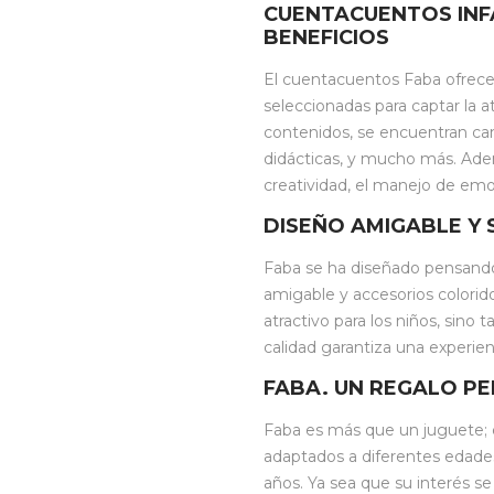
CUENTACUENTOS INFA
BENEFICIOS
El cuentacuentos Faba ofrec
seleccionadas para captar la a
contenidos, se encuentran ca
didácticas, y mucho más. Ad
creatividad, el manejo de emo
DISEÑO AMIGABLE Y 
Faba se ha diseñado pensando
amigable y accesorios colorid
atractivo para los niños, sino 
calidad garantiza una experien
FABA. UN REGALO P
Faba es más que un juguete; 
adaptados a diferentes edades
años. Ya sea que su interés se 