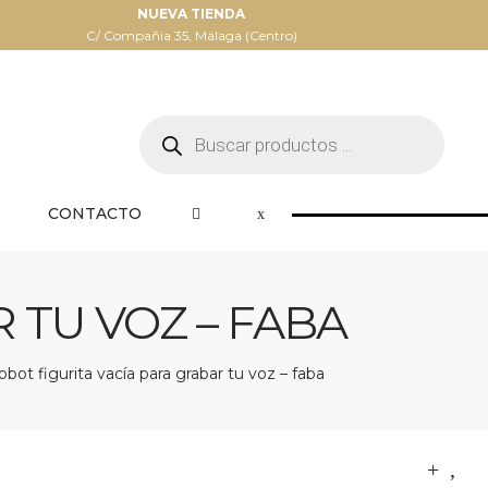
NUEVA TIENDA
C/ Compañia 35, Málaga (Centro)
Búsqueda
de
productos
CONTACTO
 TU VOZ – FABA
obot figurita vacía para grabar tu voz – faba