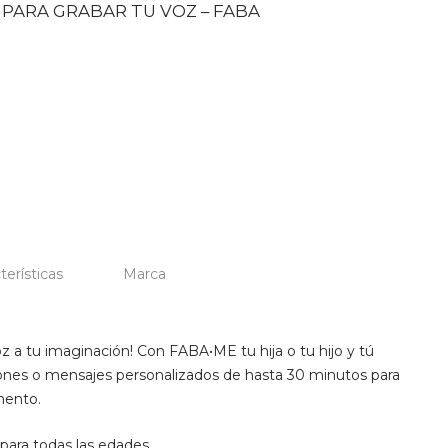
 PARA GRABAR TU VOZ – FABA
terísticas
Marca
z a tu imaginación! Con FABA•ME tu hija o tu hijo y tú
ciones o mensajes personalizados de hasta 30 minutos para
mento.
para todas las edades