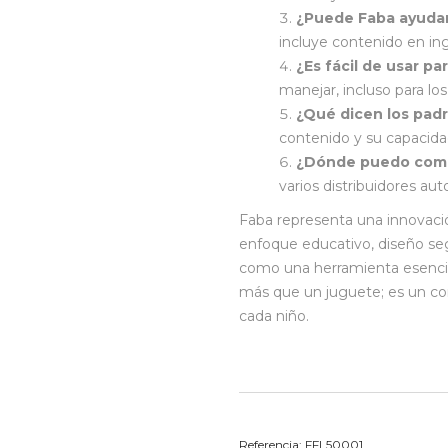
¿Puede Faba ayudar 
incluye contenido en in
¿Es fácil de usar pa
manejar, incluso para l
¿Qué dicen los pad
contenido y su capacidad
¿Dónde puedo comp
varios distribuidores aut
Faba representa una innovaci
enfoque educativo, diseño se
como una herramienta esencial
más que un juguete; es un co
cada niño.
Referencia:
FFL50001