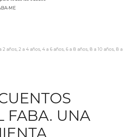
FABA•ME
 a 2 años
,
2 a 4 años
,
4 a 6 años
,
6 a 8 años
,
8 a 10 años
,
8 a
CUENTOS
L FABA. UNA
IENTA