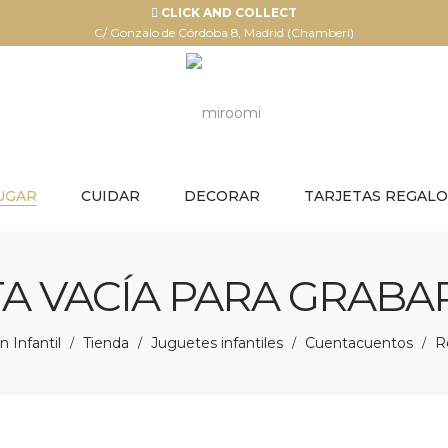
CLICK AND COLLECT
C/ Gonzalo de Córdoba 8, Madrid (Chamberí)
UGAR
CUIDAR
DECORAR
TARJETAS REGALO
A VACÍA PARA GRABAR
 Infantil
Tienda
Juguetes infantiles
Cuentacuentos
R
/
/
/
/