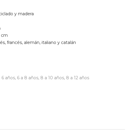
eciclado y madera
m
8 cm
és, francés, alemán, italiano y catalán
a 6 años
,
6 a 8 años
,
8 a 10 años
,
8 a 12 años