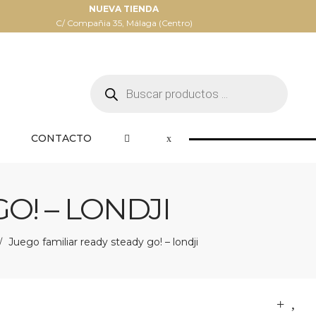
NUEVA TIENDA
C/ Compañia 35, Málaga (Centro)
Búsqueda
de
productos
CONTACTO
O! – LONDJI
Juego familiar ready steady go! – londji
/