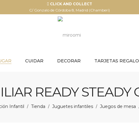
CLICK AND COLLECT
C/ Gonzalo de Córdoba 8, Madrid (Chamberí)
UGAR
CUIDAR
DECORAR
TARJETAS REGALO
LIAR READY STEADY G
ón Infantil
Tienda
Juguetes infantiles
Juegos de mesa
/
/
/