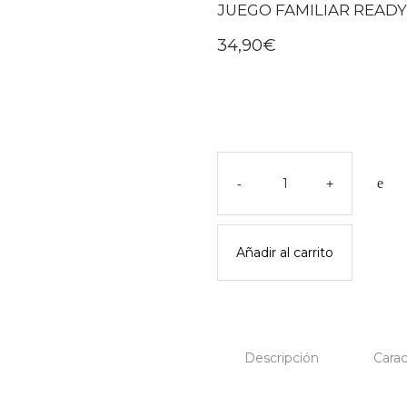
JUEGO FAMILIAR READY 
34,90
€
Juego
familiar
-
+
ready
steady
go!
Añadir al carrito
-
londji
cantidad
Descripción
Carac