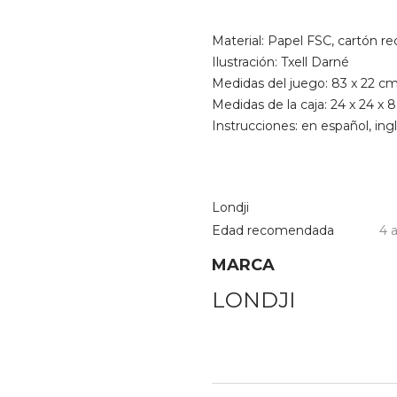
Material: Papel FSC, cartón r
Ilustración: Txell Darné
Medidas del juego: 83 x 22 c
Medidas de la caja: 24 x 24 x 
Instrucciones: en español, ingl
Londji
Edad recomendada
4 
MARCA
LONDJI