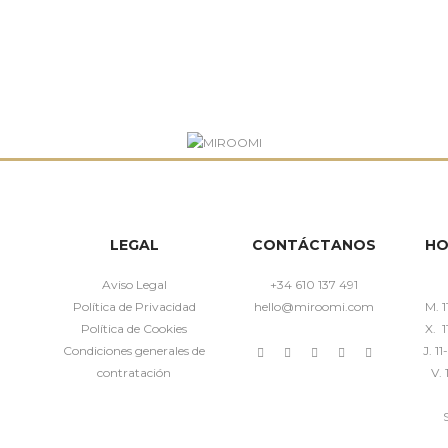
LEGAL
CONTÁCTANOS
HO
Aviso Legal
+34 610 137 491
Política de Privacidad
hello@miroomi.com
M. 1
Política de Cookies
X. 1
Condiciones generales de
J. 1
contratación
V. 