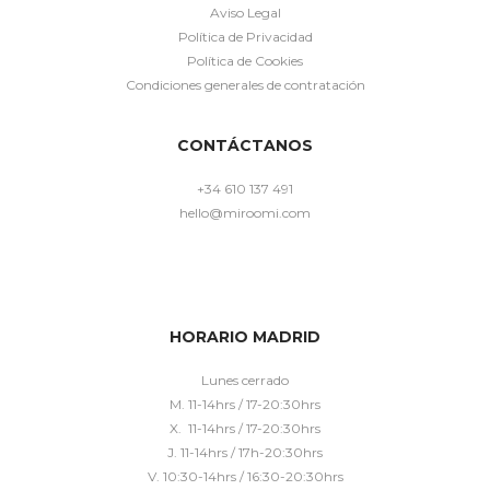
Aviso Legal
Política de Privacidad
Política de Cookies
Condiciones generales de contratación
CONTÁCTANOS
+34 610 137 491
hello@miroomi.com
HORARIO MADRID
Lunes cerrado
M. 11-14hrs / 17-20:30hrs
X. 11-14hrs / 17-20:30hrs
J. 11-14hrs / 17h-20:30hrs
V. 10:30-14hrs / 16:30-20:30hrs