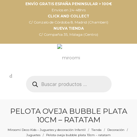
ENVÍO GRATIS ESPAÑA PENINSULAR > 100€
Envíos en 24-48hrs
CLICK AND COLLECT
C/ Gonzalo de Córdoba 8, Madrid (Chamberí)
NUEVA TIENDA
C/ Compañia 35, Málaga (Centro)
Búsqueda
de
productos
PELOTA OVEJA BUBBLE PLATA
10CM – RATATAM
Miroomi Deco Kids – Juguetes y decoración Infantil
Tienda
Decoración
/
/
/
Juguetes
Pelota oveja bubble plata 10cm – ratatam
/