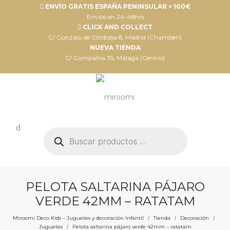
ENVÍO GRATIS ESPAÑA PENINSULAR > 100€
Envíos en 24-48hrs
CLICK AND COLLECT
C/ Gonzalo de Córdoba 8, Madrid (Chamberí)
NUEVA TIENDA
C/ Compañia 35, Málaga (Centro)
Búsqueda
de
productos
PELOTA SALTARINA PÁJARO
VERDE 42MM – RATATAM
Miroomi Deco Kids – Juguetes y decoración Infantil
Tienda
Decoración
/
/
/
Juguetes
Pelota saltarina pájaro verde 42mm – ratatam
/