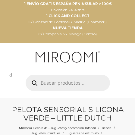
ENVÍO GRATIS ESPAÑA PENINSULAR > 100€
Envíos en 24-48hrs
CLICK AND COLLECT
C/ Gonzalo de Córdoba 8, Madrid (Chamberí)
NUEVA TIENDA
C/ Compañia 35, Málaga (Centro)
Búsqueda
de
productos
PELOTA SENSORIAL SILICONA
VERDE – LITTLE DUTCH
Miroomi Deco Kids – Juguetes y decoración Infantil
Tienda
/
/
Juguetes infantiles
Juguetes de estímulo
/
/