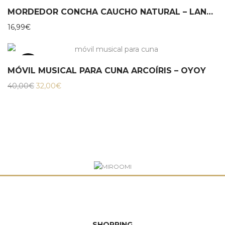
MORDEDOR CONCHA CAUCHO NATURAL – LANCO
16,99
€
20%
MÓVIL MUSICAL PARA CUNA ARCOÍRIS – OYOY
El
El
40,00
€
32,00
€
precio
precio
original
actual
era:
es:
40,00€.
32,00€.
SHOPPING