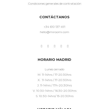
Condiciones generales de contratación
CONTÁCTANOS
+34 610 137 491
hello@miroomi.com
HORARIO MADRID
Lunes cerrado
M. 11-14hrs / 17-20:30hrs
X. 11-14hrs / 17-20:30hrs
J. 11-14hrs / 17h-20:30hrs
V. 10:30-14hrs / 16:30-20:30hrs
S. 10:30-14hrs/ 15-20:30hrs