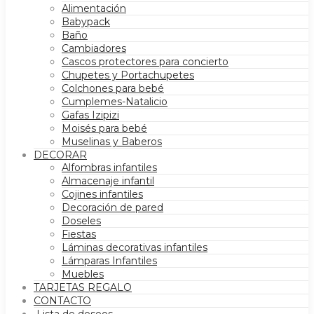
Alimentación
Babypack
Baño
Cambiadores
Cascos protectores para concierto
Chupetes y Portachupetes
Colchones para bebé
Cumplemes-Natalicio
Gafas Izipizi
Moisés para bebé
Muselinas y Baberos
DECORAR
Alfombras infantiles
Almacenaje infantil
Cojines infantiles
Decoración de pared
Doseles
Fiestas
Láminas decorativas infantiles
Lámparas Infantiles
Muebles
TARJETAS REGALO
CONTACTO