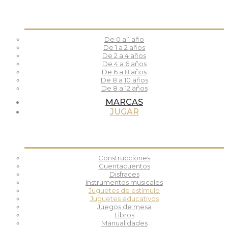
De 0 a 1 año
De 1 a 2 años
De 2 a 4 años
De 4 a 6 años
De 6 a 8 años
De 8 a 10 años
De 8 a 12 años
MARCAS
JUGAR
Construcciones
Cuentacuentos
Disfraces
Instrumentos musicales
Juguetes de estímulo
Juguetes educativos
Juegos de mesa
Libros
Manualidades