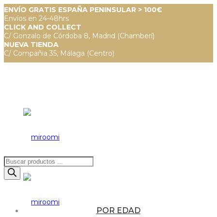
ENVÍO GRATIS ESPAÑA PENINSULAR > 100€
Envíos en 24-48hrs
CLICK AND COLLECT
C/ Gonzalo de Córdoba 8, Madrid (Chamberí)
NUEVA TIENDA
C/ Compañia 35, Málaga (Centro)
Búsqueda
de
productos
POR EDAD