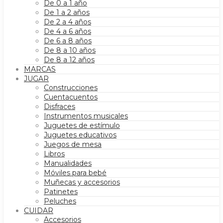
De 0 a 1 año
De 1 a 2 años
De 2 a 4 años
De 4 a 6 años
De 6 a 8 años
De 8 a 10 años
De 8 a 12 años
MARCAS
JUGAR
Construcciones
Cuentacuentos
Disfraces
Instrumentos musicales
Juguetes de estímulo
Juguetes educativos
Juegos de mesa
Libros
Manualidades
Móviles para bebé
Muñecas y accesorios
Patinetes
Peluches
CUIDAR
Accesorios