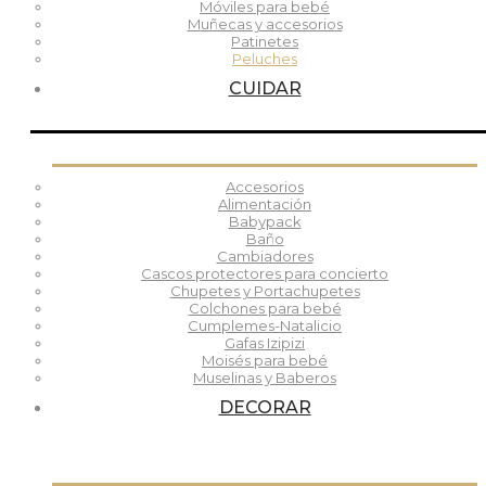
Móviles para bebé
Muñecas y accesorios
Patinetes
Peluches
CUIDAR
Accesorios
Alimentación
Babypack
Baño
Cambiadores
Cascos protectores para concierto
Chupetes y Portachupetes
Colchones para bebé
Cumplemes-Natalicio
Gafas Izipizi
Moisés para bebé
Muselinas y Baberos
DECORAR