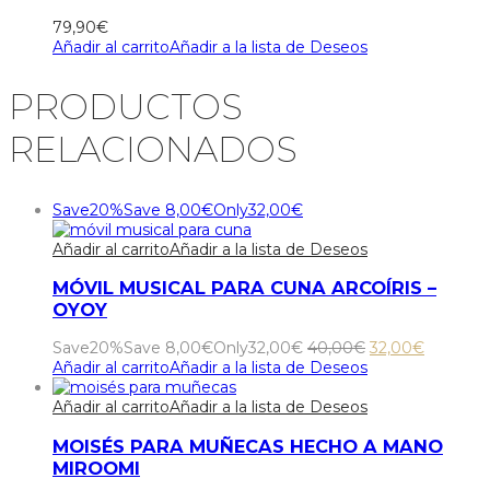
79,90
€
Añadir al carrito
Añadir a la lista de Deseos
PRODUCTOS
RELACIONADOS
Save
20%
Save
8,00
€
Only
32,00
€
Añadir al carrito
Añadir a la lista de Deseos
MÓVIL MUSICAL PARA CUNA ARCOÍRIS –
OYOY
El
El
Save
20%
Save
8,00
€
Only
32,00
€
40,00
€
32,00
€
precio
precio
Añadir al carrito
Añadir a la lista de Deseos
original
actual
era:
es:
Añadir al carrito
Añadir a la lista de Deseos
40,00€.
32,00€.
MOISÉS PARA MUÑECAS HECHO A MANO
MIROOMI