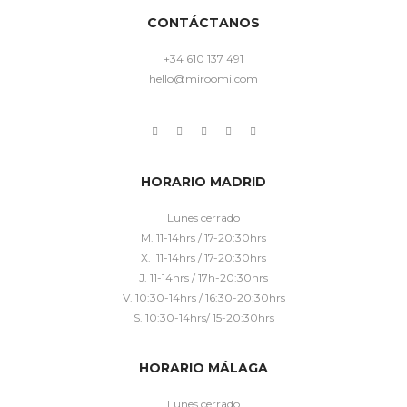
CONTÁCTANOS
+34 610 137 491
hello@miroomi.com
HORARIO MADRID
Lunes cerrado
M. 11-14hrs / 17-20:30hrs
X. 11-14hrs / 17-20:30hrs
J. 11-14hrs / 17h-20:30hrs
V. 10:30-14hrs / 16:30-20:30hrs
S. 10:30-14hrs/ 15-20:30hrs
HORARIO MÁLAGA
Lunes cerrado