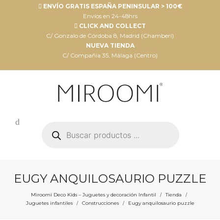
ENVÍO GRATIS ESPAÑA PENINSULAR > 100€
Envíos en 24-48hrs
CLICK AND COLLECT
C/ Gonzalo de Córdoba 8, Madrid (Chamberí)
NUEVA TIENDA
C/ Compañia 35, Málaga (Centro)
Búsqueda
de
productos
EUGY ANQUILOSAURIO PUZZLE
Miroomi Deco Kids – Juguetes y decoración Infantil
Tienda
/
/
Juguetes infantiles
Construcciones
Eugy anquilosaurio puzzle
/
/