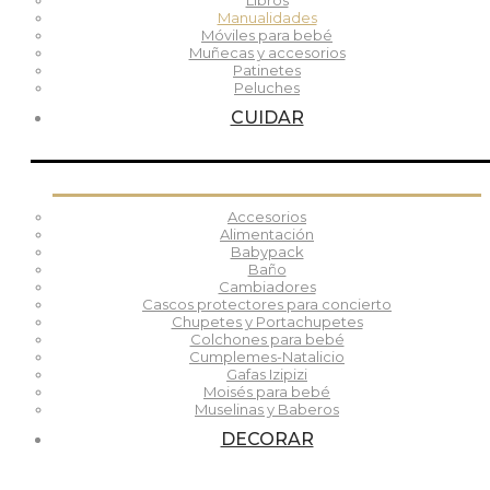
Libros
Manualidades
Móviles para bebé
Muñecas y accesorios
Patinetes
Peluches
CUIDAR
Accesorios
Alimentación
Babypack
Baño
Cambiadores
Cascos protectores para concierto
Chupetes y Portachupetes
Colchones para bebé
Cumplemes-Natalicio
Gafas Izipizi
Moisés para bebé
Muselinas y Baberos
DECORAR