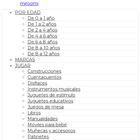
POR EDAD
De 0 a 1 año
De 1 a 2 años
De 2 a 4 años
De 4 a 6 años
De 6 a 8 años
De 8 a 10 años
De 8 a 12 años
MARCAS
JUGAR
Construcciones
Cuentacuentos
Disfraces
Instrumentos musicales
Juguetes de estímulo
Juguetes educativos
Juegos de mesa
Libros
Manualidades
Móviles para bebé
Muñecas y accesorios
Patinetes