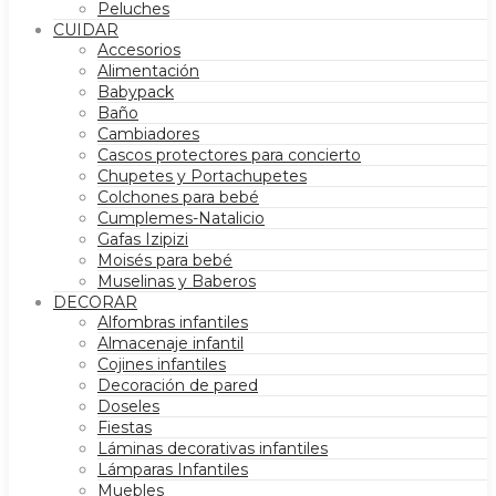
Peluches
CUIDAR
Accesorios
Alimentación
Babypack
Baño
Cambiadores
Cascos protectores para concierto
Chupetes y Portachupetes
Colchones para bebé
Cumplemes-Natalicio
Gafas Izipizi
Moisés para bebé
Muselinas y Baberos
DECORAR
Alfombras infantiles
Almacenaje infantil
Cojines infantiles
Decoración de pared
Doseles
Fiestas
Láminas decorativas infantiles
Lámparas Infantiles
Muebles