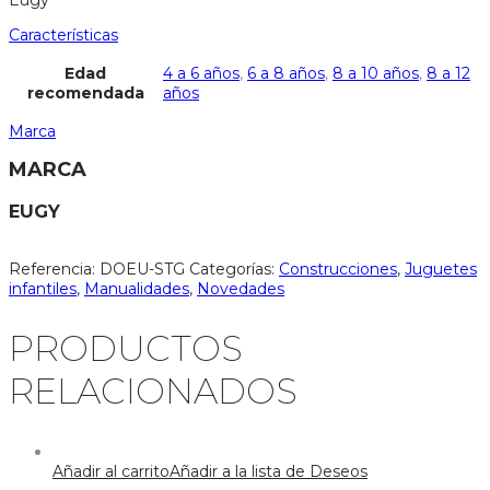
Eugy
Características
Edad
4 a 6 años
,
6 a 8 años
,
8 a 10 años
,
8 a 12
recomendada
años
Marca
MARCA
EUGY
Referencia:
DOEU-STG
Categorías:
Construcciones
,
Juguetes
infantiles
,
Manualidades
,
Novedades
PRODUCTOS
RELACIONADOS
Añadir al carrito
Añadir a la lista de Deseos