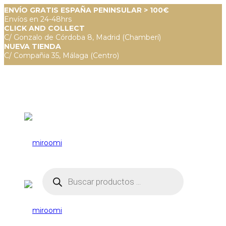
ENVÍO GRATIS ESPAÑA PENINSULAR > 100€
Envíos en 24-48hrs
CLICK AND COLLECT
C/ Gonzalo de Córdoba 8, Madrid (Chamberí)
NUEVA TIENDA
C/ Compañia 35, Málaga (Centro)
Búsqueda
de
productos