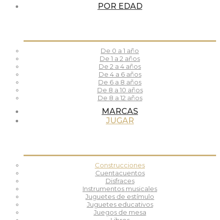
POR EDAD
De 0 a 1 año
De 1 a 2 años
De 2 a 4 años
De 4 a 6 años
De 6 a 8 años
De 8 a 10 años
De 8 a 12 años
MARCAS
JUGAR
Construcciones
Cuentacuentos
Disfraces
Instrumentos musicales
Juguetes de estímulo
Juguetes educativos
Juegos de mesa