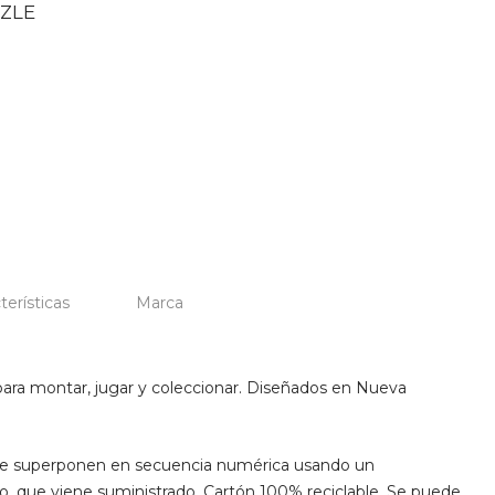
ZLE
terísticas
Marca
para montar, jugar y coleccionar. Diseñados en Nueva
se superponen en secuencia numérica usando un
, que viene suministrado. Cartón 100% reciclable. Se puede