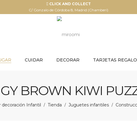
CLICK AND COLLECT
C/ Gonzalo de Córdoba 8, Madrid (Chamberí)
UGAR
CUIDAR
DECORAR
TARJETAS REGALO
GY BROWN KIWI PUZ
decoración Infantil
Tienda
Juguetes infantiles
Construcc
/
/
/