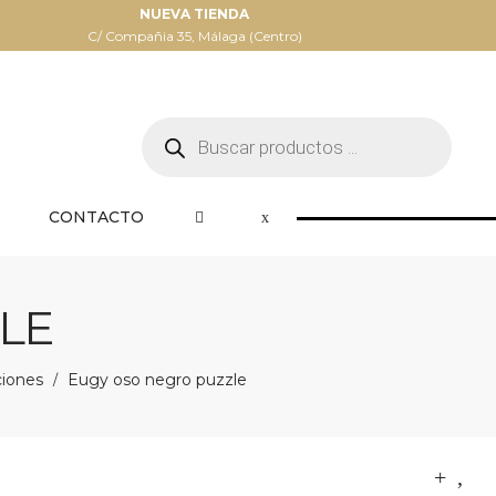
NUEVA TIENDA
C/ Compañia 35, Málaga (Centro)
Búsqueda
de
productos
CONTACTO
LE
ciones
Eugy oso negro puzzle
/