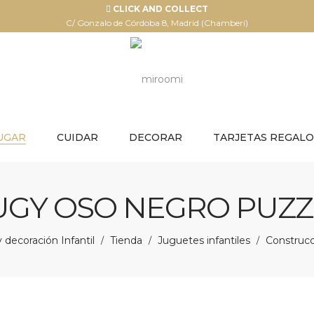
CLICK AND COLLECT
C/ Gonzalo de Córdoba 8, Madrid (Chamberí)
UGAR
CUIDAR
DECORAR
TARJETAS REGALO
UGY OSO NEGRO PUZZ
decoración Infantil
Tienda
Juguetes infantiles
Construc
/
/
/