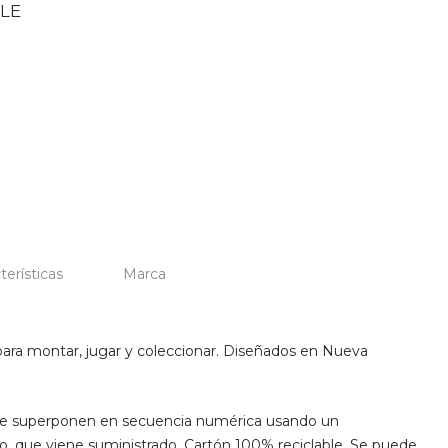
LE
terísticas
Marca
para montar, jugar y coleccionar. Diseñados en Nueva
se superponen en secuencia numérica usando un
, que viene suministrado. Cartón 100% reciclable. Se puede