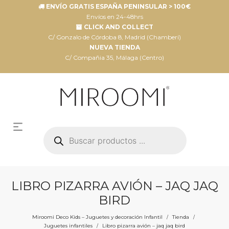
ENVÍO GRATIS ESPAÑA PENINSULAR > 100€
Envíos en 24-48hrs
CLICK AND COLLECT
C/ Gonzalo de Córdoba 8, Madrid (Chamberí)
NUEVA TIENDA
C/ Compañia 35, Málaga (Centro)
Búsqueda
de
productos
LIBRO PIZARRA AVIÓN – JAQ JAQ
BIRD
Miroomi Deco Kids – Juguetes y decoración Infantil
Tienda
/
/
Juguetes infantiles
Libro pizarra avión – jaq jaq bird
/