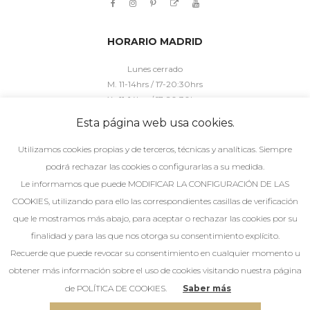
HORARIO MADRID
Lunes cerrado
M. 11-14hrs / 17-20:30hrs
X. 11-14hrs / 17-20:30hrs
J. 11-14hrs / 17h-20:30hrs
Esta página web usa cookies.
V. 10:30-14hrs / 16:30-20:30hrs
S. 10:30-14hrs/ 15-20:30hrs
Utilizamos cookies propias y de terceros, técnicas y analíticas. Siempre
podrá rechazar las cookies o configurarlas a su medida.
HORARIO MÁLAGA
Le informamos que puede MODIFICAR LA CONFIGURACIÓN DE LAS
COOKIES, utilizando para ello las correspondientes casillas de verificación
Lunes cerrado
que le mostramos más abajo, para aceptar o rechazar las cookies por su
M. 11-14hrs / 17-20:30hrs
finalidad y para las que nos otorga su consentimiento explícito.
X. 11-14hrs / 17-20:30hrs
Recuerde que puede revocar su consentimiento en cualquier momento u
J. 11-14hrs / 17-20:30hrs
obtener más información sobre el uso de cookies visitando nuestra página
V. 10:30-14hrs / 16:30-20:30hrs
S. 10:30-14hrs/ 15-20:30hrs
de POLÍTICA DE COOKIES.
Saber más